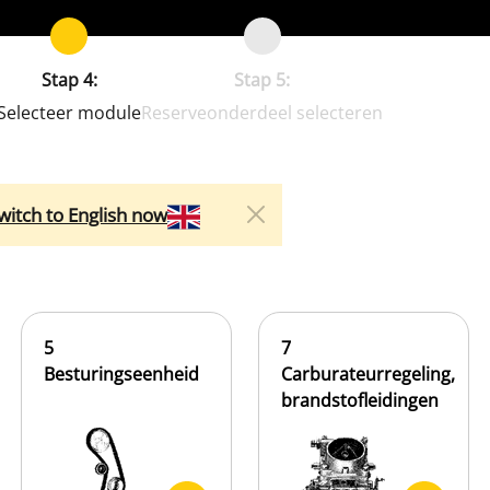
Stap 4:
Stap 5:
Selecteer module
Reserveonderdeel selecteren
witch to English now
5
7
Besturingseenheid
Carburateurregeling,
brandstofleidingen