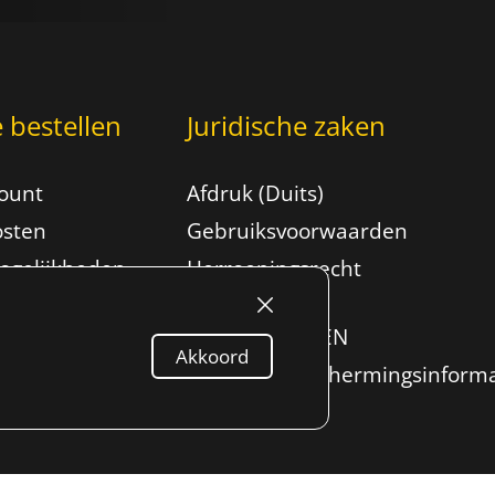
e bestellen
Juridische zaken
count
Afdruk (Duits)
osten
Gebruiksvoorwaarden
ogelijkheden
Herroepingsrecht
ALGEMENE
VOORWAARDEN
Akkoord
Gegevensbeschermingsinforma
Content