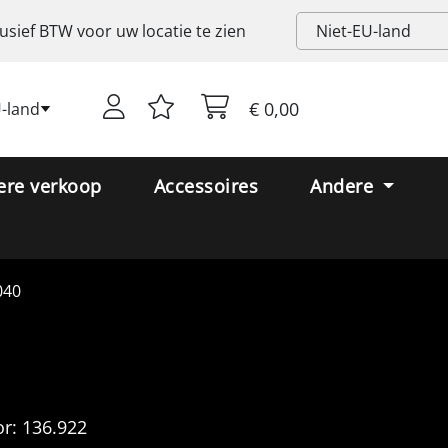
lusief
BTW
voor uw locatie te zien
€ 0,00
U-land
ere verkoop
Accessoires
Andere
040
r:
136.922