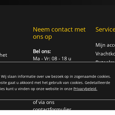
Neem contact met
Servic
ons op
Mijn ac
Bel ons:
Vrachtk
het
Ma - Vr: 08 - 18 u
Betaalm
Telefoon +49 621
FAQ
472046
n. Wij slaan informatie over uw bezoek op in zogenaamde cookies.
ite gaat u akkoord met het gebruik van cookies. Gedetailleerde
Schrijf ons:
kies kunt u vinden op onze website in onze
Privacybeleid.
info@niemoeller.de
of via ons
contactformulier