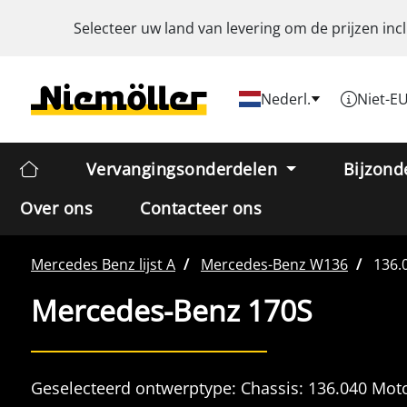
Selecteer uw land van levering om de prijzen inc
Nederl.
Niet-E
Vervangingsonderdelen
Bijzond
Over ons
Contacteer ons
Mercedes Benz
lijst A
Mercedes-Benz
W136
136.
Mercedes-Benz 170S
Geselecteerd ontwerptype:
Chassis:
136.040
Moto