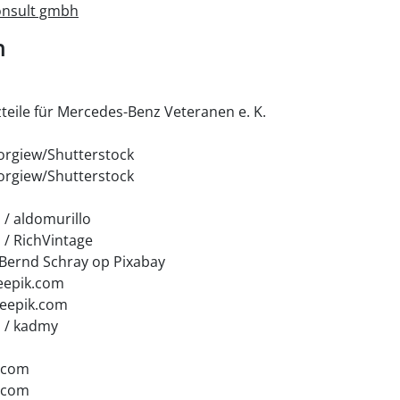
onsult gmbh
n
zteile für Mercedes-Benz Veteranen e. K.
orgiew/Shutterstock
orgiew/Shutterstock
/ aldomurillo
/ RichVintage
 Bernd Schray op Pixabay
eepik.com
reepik.com
 / kadmy
k.com
k.com