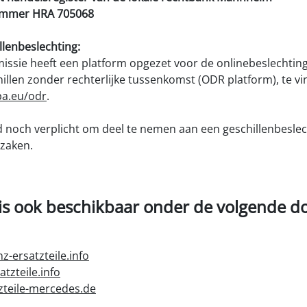
ummer HRA 705068
llenbeslechting:
ssie heeft een platform opgezet voor de onlinebeslechtin
len zonder rechterlijke tussenkomst (ODR platform), te v
pa.eu/odr
.
id noch verplicht om deel te nemen aan een geschillenbesle
zaken.
is ook beschikbaar onder de volgende d
-ersatzteile.info
zteile.info
zteile-mercedes.de