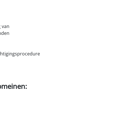
g van
inden
chtigingsprocedure
omeinen: