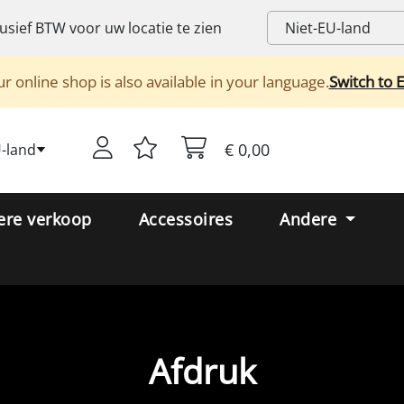
lusief
BTW
voor uw locatie te zien
r online shop is also available in your language.
Switch to 
€ 0,00
U-land
ere verkoop
Accessoires
Andere
Afdruk