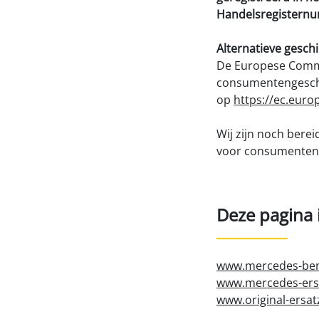
Handelsregistern
Alternatieve geschi
De Europese Commi
consumentengeschil
op
https://ec.euro
Wij zijn noch bere
voor consumenten
Deze pagina 
www.mercedes-benz
www.mercedes-ersat
www.original-ersat