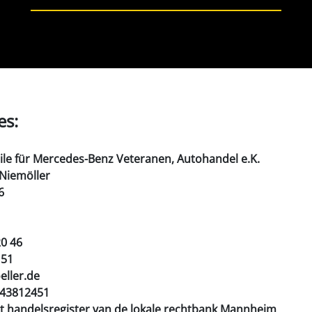
es:
eile für Mercedes-Benz Veteranen, Autohandel e.K.
 Niemöller
6
20 46
 51
eller.de
43812451
et handelsregister van de lokale rechtbank Mannheim