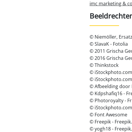
imc marketing & c
Beeldrechte
© Niemöller, Ersat
© SlavaK - Fotolia
© 2011 Grischa Ge
© 2016 Grischa Ge
© Thinkstock
© iStockphoto.com 
© iStockphoto.com 
© Afbeelding door
© Kdpshafiq16 - Fr
© Photoroyalty - F
© iStockphoto.com
© Font Awesome
© Freepik - Freepi
© yogh18 - Freepi