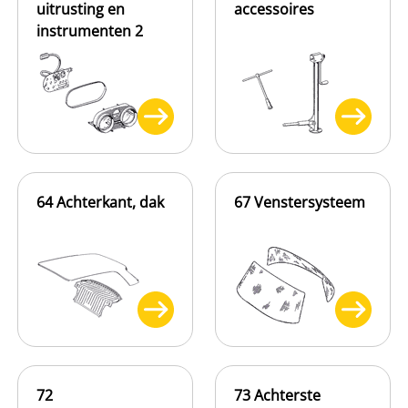
uitrusting en
accessoires
instrumenten 2
64 Achterkant, dak
67 Venstersysteem
72
73 Achterste