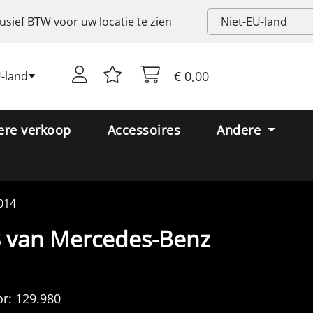
lusief
BTW
voor uw locatie te zien
€ 0,00
U-land
ere verkoop
Accessoires
Andere
014
 van Mercedes-Benz
r:
129.980