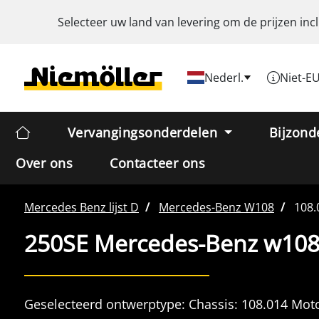
Selecteer uw land van levering om de prijzen inc
Nederl.
Niet-E
Vervangingsonderdelen
Bijzond
Over ons
Contacteer ons
Mercedes Benz
lijst D
Mercedes-Benz
W108
108.
250SE Mercedes-Benz w108
Geselecteerd ontwerptype:
Chassis:
108.014
Moto