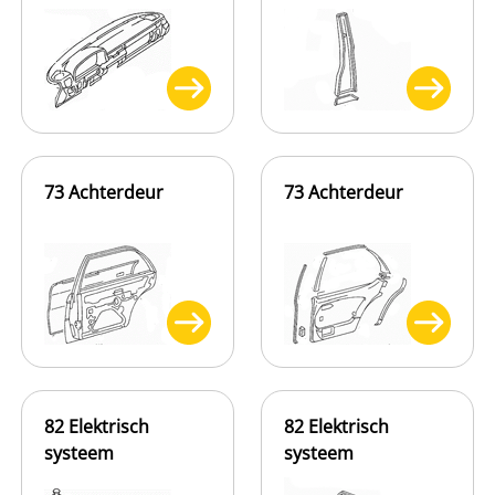
73 Achterdeur
73 Achterdeur
82 Elektrisch
82 Elektrisch
systeem
systeem