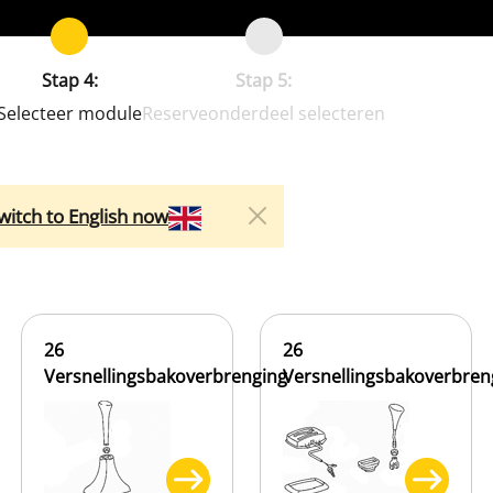
Stap 4:
Stap 5:
Selecteer module
Reserveonderdeel selecteren
witch to English now
26
26
Versnellingsbakoverbrenging
Versnellingsbakoverbren