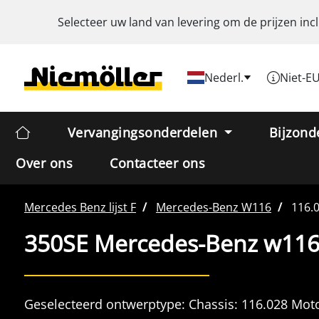
Selecteer uw land van levering om de prijzen inc
Nederl.
Niet-E
Vervangingsonderdelen
Bijzond
Over ons
Contacteer ons
Mercedes Benz
lijst F
Mercedes-Benz
W116
116.
350SE Mercedes-Benz w116
Geselecteerd ontwerptype:
Chassis:
116.028
Moto