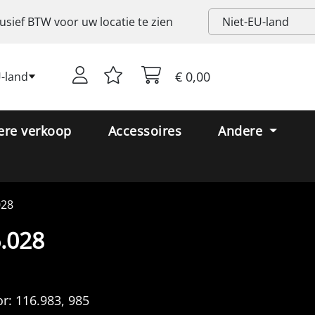
lusief
BTW
voor uw locatie te zien
€ 0,00
U-land
ere verkoop
Accessoires
Andere
028
.028
r:
116.983, 985