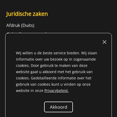
Juridische zaken
Afdruk (Duits)
Gebruiksvoorwaarden
Herroepingsrecht
ALGEMENE VOORWAARDEN
Wij willen u de beste service bieden. Wij slaan
informatie over uw bezoek op in zogenaamde
Gegevensbeschermingsinformatie
cookies. Door gebruik te maken van deze
Content
website gaat u akkoord met het gebruik van
cookies. Gedetailleerde informatie over het
gebruik van cookies kunt u vinden op onze
website in onze
Privacybeleid.
* Alle prijzen zijn incl. BTW voor Niet-EU-land (
Land van
levering wijzigen
) plus
vrachtkosten
en rembourskosten,
Akkoord
tenzij anders vermeld.
© 2026 Niemöller