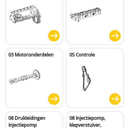
03 Motoronderdelen
05 Controle
08 Drukleidingen
08 Injectiepomp,
Injectiepomp
klepverstuiver,