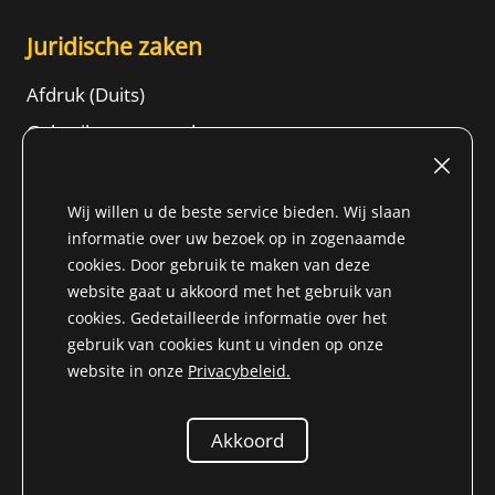
Juridische zaken
Afdruk (Duits)
Gebruiksvoorwaarden
Herroepingsrecht
ALGEMENE VOORWAARDEN
Wij willen u de beste service bieden. Wij slaan
informatie over uw bezoek op in zogenaamde
Gegevensbeschermingsinformatie
cookies. Door gebruik te maken van deze
Content
website gaat u akkoord met het gebruik van
cookies. Gedetailleerde informatie over het
gebruik van cookies kunt u vinden op onze
website in onze
Privacybeleid.
* Alle prijzen zijn incl. BTW voor Niet-EU-land (
Land van
levering wijzigen
) plus
vrachtkosten
en rembourskosten,
Akkoord
tenzij anders vermeld.
© 2026 Niemöller