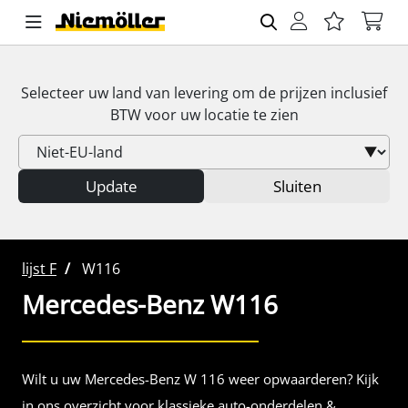
Selecteer uw land van levering om de prijzen inclusief
BTW
voor uw locatie te zien
Update
Sluiten
lijst F
W116
Mercedes-Benz
W116
Wilt u uw Mercedes-Benz W 116 weer opwaarderen? Kijk
in ons overzicht voor klassieke auto-onderdelen &