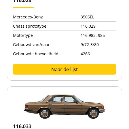
116.029
Mercedes-Benz
350SEL
Chassisprototype
116.029
Motortype
116.983, 985
Gebouwd van/naar
9/72-3/80
Gebouwde hoeveelheid
4266
Naar de lijst
116.033