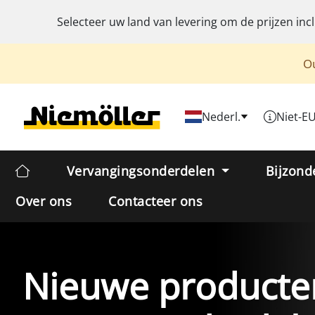
Selecteer uw land van levering om de prijzen inc
Ou
Nederl.
Niet-E
Vervangingsonderdelen
Bijzond
Over ons
Contacteer ons
Nieuwe producten