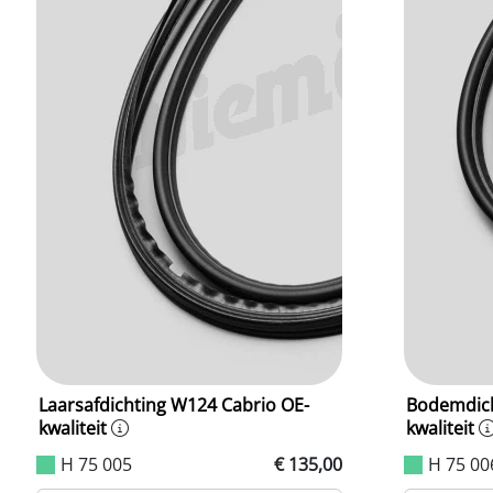
Laarsafdichting W124 Cabrio OE-
Bodemdich
kwaliteit
kwaliteit
H 75 005
€ 135,00
H 75 00