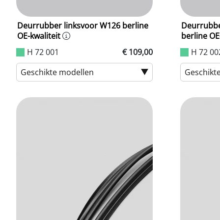
Deurrubber linksvoor W126 berline
Deurrubbe
OE-kwaliteit
berline OE
H 72 001
€ 109,00
H 72 00
Geschikte modellen
Geschikt