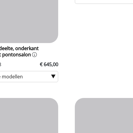
eelte, onderkant
t pontonsalon
8
€ 645,00
e modellen