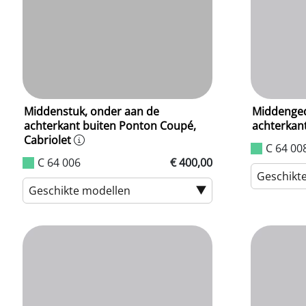
Middenstuk, onder aan de
Middenged
achterkant buiten Ponton Coupé,
achterkan
Cabriolet
C 64 00
C 64 006
€ 400,00
Geschikt
Geschikte modellen