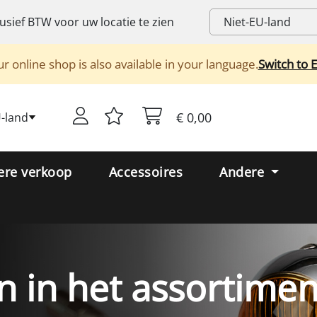
lusief
BTW
voor uw locatie te zien
r online shop is also available in your language.
Switch to 
€ 0,00
U-land
ere verkoop
Accessoires
Andere
 in het assortimen