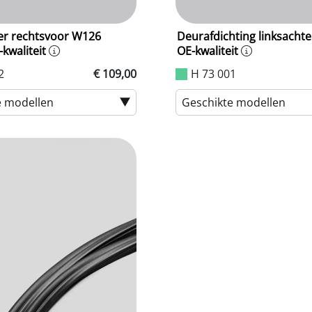
r rechtsvoor W126
Deurafdichting linksacht
-kwaliteit
OE-kwaliteit
2
€ 109,00
H 73 001
e modellen
Geschikte modellen