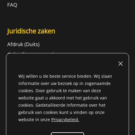
FAQ
Juridische zaken
Afdruk (Duits)
Gebruiksvoorwaarden
Herroepingsrecht
ALGEMENE VOORWAARDEN
Wij willen u de beste service bieden. Wij slaan
informatie over uw bezoek op in zogenaamde
Gegevensbeschermingsinformatie
cookies. Door gebruik te maken van deze
Content
website gaat u akkoord met het gebruik van
cookies. Gedetailleerde informatie over het
gebruik van cookies kunt u vinden op onze
website in onze
Privacybeleid.
* Alle prijzen zijn incl. BTW voor Niet-EU-land (
Land van
levering wijzigen
) plus
vrachtkosten
en rembourskosten,