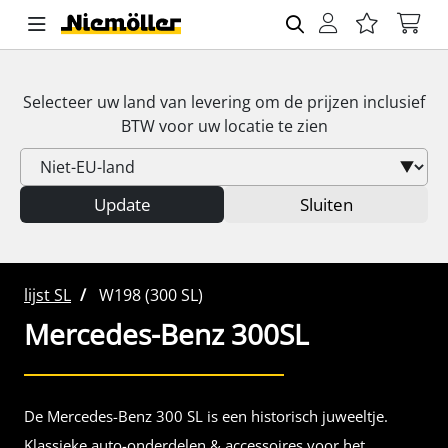
Selecteer uw land van levering om de prijzen inclusief
BTW
voor uw locatie te zien
Update
Sluiten
lijst SL
W198 (300 SL)
Mercedes-Benz
300SL
De Mercedes-Benz 300 SL is een historisch juweeltje.
Klassieke auto-onderdelen & accessoires voor het