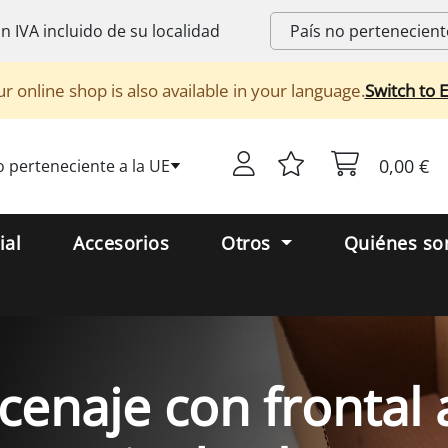
on
IVA
incluido de su localidad
r online shop is also available in your language.
Switch to 
0,00 €
o perteneciente a la UE
ial
Accesorios
Otros
Quiénes s
cenaje con frontal 