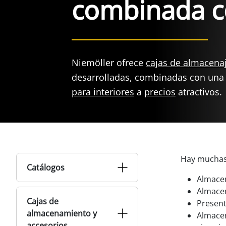
combinada co
Niemöller ofrece
cajas de almacenaj
desarrolladas, combinadas con un
para interiores
a
precios
atractivos.
Hay muchas 
Catálogos
Almacen
Almacen
Cajas de
Present
almacenamiento y
Almacen
accesorios