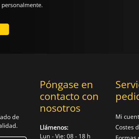
e personalmente.
Póngase en
Servi
contacto con
pedi
nosotros
Mi cuen
sado de
alidad.
Costes d
Llámenos:
Lun - Vie: 08 - 18 h
Formas 