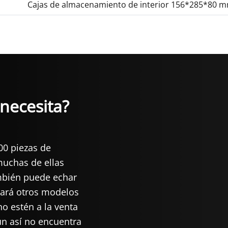
Cajas de almacenamiento de interior 156*285*80 
necesita?
00 piezas de
uchas de ellas
mbién puede echar
rará otros modelos
o estén a la venta
ún así no encuentra