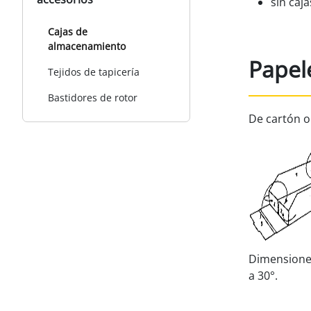
sin caja
Cajas de
almacenamiento
Papel
Tejidos de tapicería
Bastidores de rotor
De cartón on
Dimensiones
a 30°.