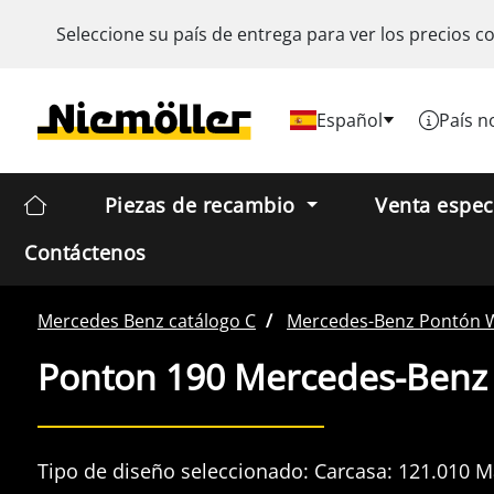
Seleccione su país de entrega para ver los precios c
Español
País n
Piezas de recambio
Venta espec
Contáctenos
Mercedes Benz
catálogo C
Mercedes-Benz
Pontón 
Ponton 190 Mercedes-Benz
Tipo de diseño seleccionado:
Carcasa:
121.010
M