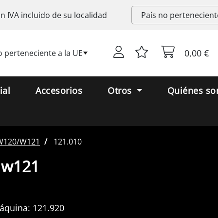
on
IVA
incluido de su localidad
0,00 €
o perteneciente a la UE
ial
Accesorios
Otros
Quiénes s
W120/W121
121.010
 w121
áquina:
121.920