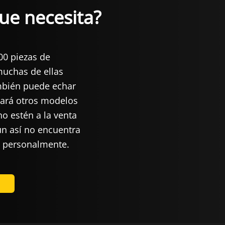
ue necesita?
00 piezas de
uchas de ellas
mbién puede echar
rará otros modelos
o estén a la venta
ún así no encuentra
e personalmente.