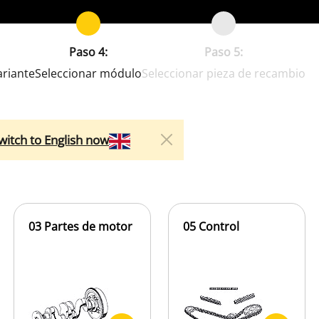
Paso 4:
Paso 5:
ariante
Seleccionar módulo
Seleccionar pieza de recambio
witch to English now
03 Partes de motor
05 Control