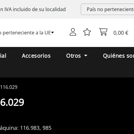
on
IVA
incluido de su localidad
0,00 €
o perteneciente a la UE
ial
Accesorios
Otros
Quiénes s
116.029
6.029
áquina:
116.983, 985