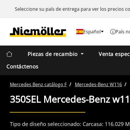
Seleccione su país de entrega para ver los precios c
Español
País n
Piezas de recambio
Venta espec
Contáctenos
Mercedes Benz
catálogo F
Mercedes-Benz
W116
350SEL Mercedes-Benz w11
Tipo de diseño seleccionado:
Carcasa:
116.029
M