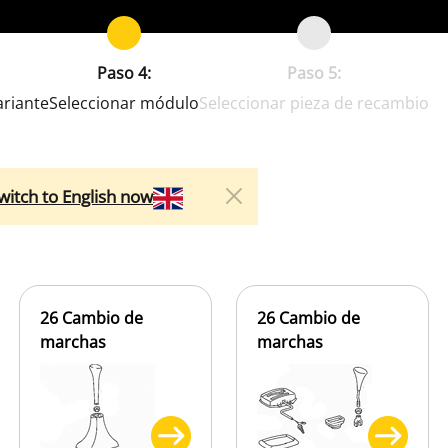
Paso 4:
Paso 5:
ariante
Seleccionar módulo
Seleccionar pieza de recambio
witch to English now
26 Cambio de
26 Cambio de
marchas
marchas