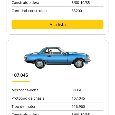
Construido de/a
3/80-10/85
Cantidad construida
53200
A la lista
107.045
Mercedes-Benz
380SL
Prototipo de chasis
107.045
Tipo de motor
116.960
Construido de/a
3/80-10/85