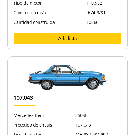
Tipo de motor
110.982
Construido de/a
9/74-9/81
Cantidad construida
10666
A la lista
107.043
Mercedes-Benz
350SL
Prototipo de chasis
107.043
Tipo de motor
116.982,984,992