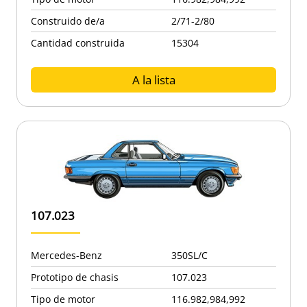
Construido de/a
2/71-2/80
Cantidad construida
15304
A la lista
107.023
Mercedes-Benz
350SL/C
Prototipo de chasis
107.023
Tipo de motor
116.982,984,992