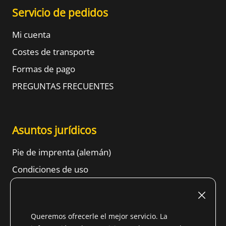
Servicio de pedidos
Mi cuenta
Costes de transporte
Formas de pago
PREGUNTAS FRECUENTES
Asuntos jurídicos
Pie de imprenta (alemán)
Condiciones de uso
Derecho de retractación
TÉRMINOS Y CONDICIONES GENERALES
Queremos ofrecerle el mejor servicio. La
Información sobre protección de datos