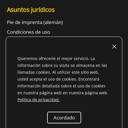
Asuntos jurídicos
Pie de imprenta (alemán)
Condiciones de uso
Derecho de retractación
TÉRMINOS Y CONDICIONES GENERALES
Queremos ofrecerle el mejor servicio. La
Información sobre protección de datos
información sobre su visita se almacena en las
Contento
llamadas cookies. Al utilizar este sitio web,
usted acepta el uso de cookies. Encontrará
información detallada sobre el uso de cookies
en nuestra página web en nuestra página web.
Política de privacidad.
* Todos los precios incluyen el IVA del País no
perteneciente a la UE (
Cambiar el país de entrega
) más
costes de transporte
y gastos de portes debidos, si no se
Acordado
especifica lo contrario
© 2026 Niemöller