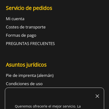
Servicio de pedidos
Mi cuenta
Costes de transporte
Formas de pago
PREGUNTAS FRECUENTES
Asuntos jurídicos
Pie de imprenta (alemán)
Condiciones de uso
Derecho de retractación
TÉRMINOS Y CONDICIONES GENERALES
Queremos ofrecerle el mejor servicio. La
Información sobre protección de datos