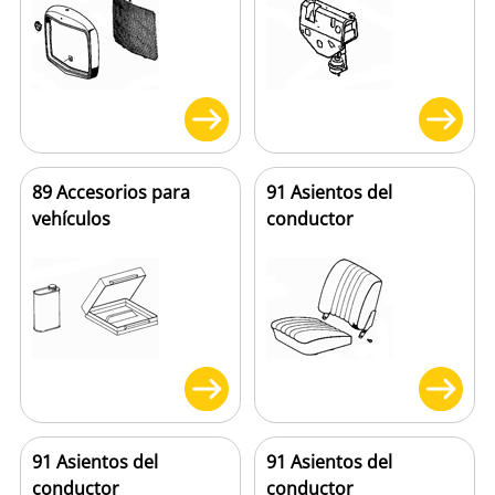
89 Accesorios para
91 Asientos del
vehículos
conductor
91 Asientos del
91 Asientos del
conductor
conductor