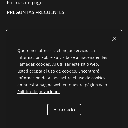
Formas de pago
PREGUNTAS FRECUENTES
Asuntos jurídicos
Pie de imprenta (alemán)
Queremos ofrecerle el mejor servicio. La
información sobre su visita se almacena en las
Condiciones de uso
llamadas cookies. Al utilizar este sitio web,
Derecho de retractación
usted acepta el uso de cookies. Encontrará
información detallada sobre el uso de cookies
TÉRMINOS Y CONDICIONES GENERALES
en nuestra página web en nuestra página web.
Información sobre protección de datos
Política de privacidad.
Contento
Acordado
* Todos los precios incluyen el IVA del País no