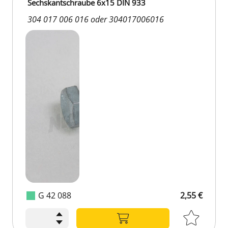
Sechskantschraube 6x15 DIN 933
304 017 006 016 oder 304017006016
G 42 088
2,55 €