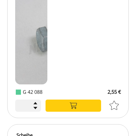
G 42 088
2,55 €
Scheibe