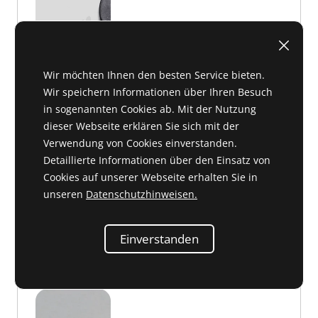
Wir möchten Ihnen den besten Service bieten.
Wir speichern Informationen über Ihren Besuch
in sogenannten Cookies ab. Mit der Nutzung
dieser Webseite erklären Sie sich mit der
C 42 295
2,26 €
Verwendung von Cookies einverstanden.
Detaillierte Informationen über den Einsatz von
Cookies auf unserer Webseite erhalten Sie in
unseren
Datenschutzhinweisen.
Blechschraube / Befestigung Schutzblech 5,5x16
Einverstanden
SW8
007 976 005 202 oder 007976005202