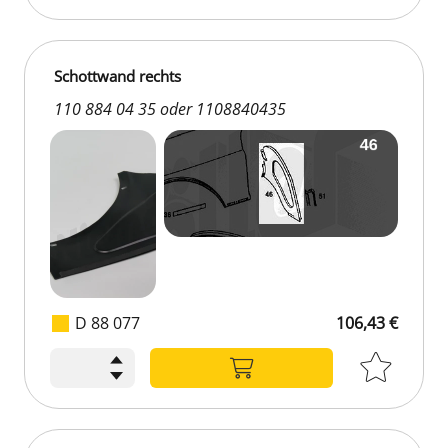
Schottwand rechts
110 884 04 35 oder 1108840435
D 88 077
106,43 €
106,43 €