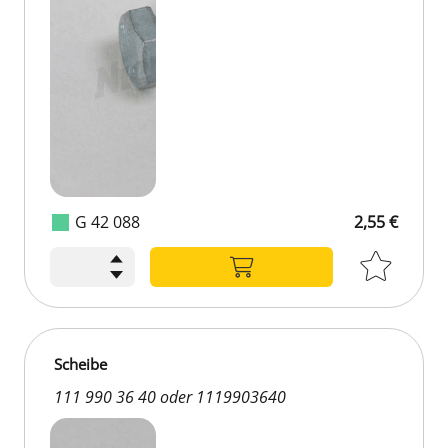
G 42 088
2,55 €
Scheibe
111 990 36 40 oder 1119903640