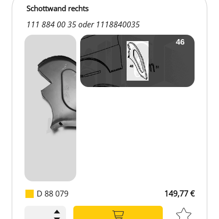
Schottwand rechts
111 884 00 35 oder 1118840035
D 88 079
149,77 €
149,77 €