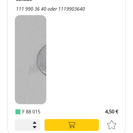
111 990 36 40 oder 1119903640
F 88 015
4,50 €