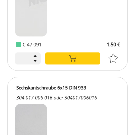
C 47 091
1,50 €
Sechskantschraube 6x15 DIN 933
304 017 006 016 oder 304017006016