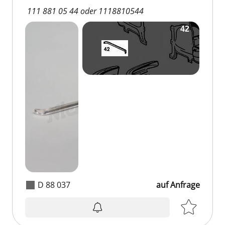
111 881 05 44 oder 1118810544
D 88 037
auf Anfrage