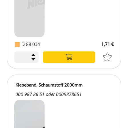
D 88 034
1,71 €
Klebeband, Schaumstoff 2000mm
000 987 86 51 oder 0009878651