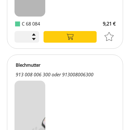
C 68 084
9,21 €
Blechmutter
913 008 006 300 oder 913008006300