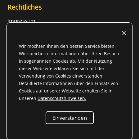
Rechtliches
Impressum
Nutzungsbedingungen
Widerrufsrecht
Wir möchten Ihnen den besten Service bieten.
AGB
Wir speichern Informationen über Ihren Besuch
in sogenannten Cookies ab. Mit der Nutzung
Datenschutzhinweise
dieser Webseite erklären Sie sich mit der
Inhalt
Verwendung von Cookies einverstanden.
Detaillierte Informationen über den Einsatz von
Cookies auf unserer Webseite erhalten Sie in
unseren
Datenschutzhinweisen.
* Alle Preise inkl. gesetzl. Mehrwertsteuer für Nicht-EU-
Land (
Lieferland wechseln
) zzgl.
Versandkosten
und ggf.
Einverstanden
Nachnahmegebühren, wenn nicht anders beschrieben
© 2004-2026 Niemöller
Ersatzteile für Mercedes-Benz Veteranen e.K.