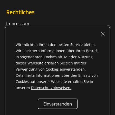
Rechtliches
Impressum
Nutzungsbedingungen
Widerrufsrecht
Wir möchten Ihnen den besten Service bieten.
AGB
Wir speichern Informationen über Ihren Besuch
in sogenannten Cookies ab. Mit der Nutzung
Datenschutzhinweise
dieser Webseite erklären Sie sich mit der
Inhalt
Verwendung von Cookies einverstanden.
Detaillierte Informationen über den Einsatz von
Cookies auf unserer Webseite erhalten Sie in
unseren
Datenschutzhinweisen.
* Alle Preise inkl. gesetzl. Mehrwertsteuer für Nicht-EU-
Land (
Lieferland wechseln
) zzgl.
Versandkosten
und ggf.
Einverstanden
Nachnahmegebühren, wenn nicht anders beschrieben
© 2004-2026 Niemöller