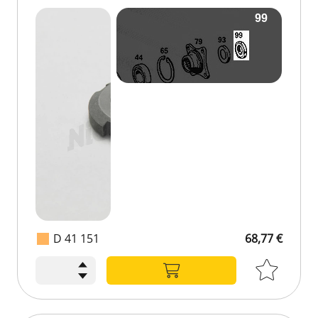
D 41 151
68,77 €