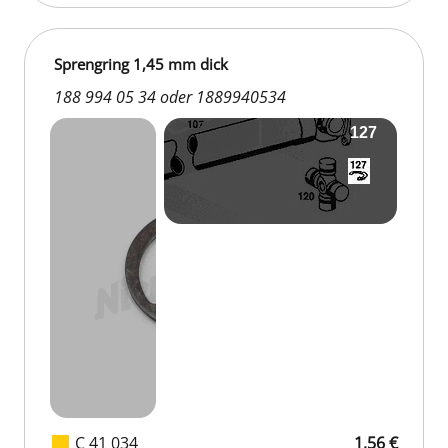
Sprengring 1,45 mm dick
188 994 05 34 oder 1889940534
C 41 034
1,56 €