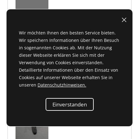
C 41 035
auf Anfrage
auf Anfrage
Wir möchten Ihnen den besten Service bieten.
Wir speichern Informationen über Ihren Besuch
in sogenannten Cookies ab. Mit der Nutzung
dieser Webseite erklären Sie sich mit der
Verwendung von Cookies einverstanden.
Sprengring 1,6 mm dick
Detaillierte Informationen über den Einsatz von
188 994 02 34 oder 1889940234
Cookies auf unserer Webseite erhalten Sie in
unseren
Datenschutzhinweisen.
Einverstanden