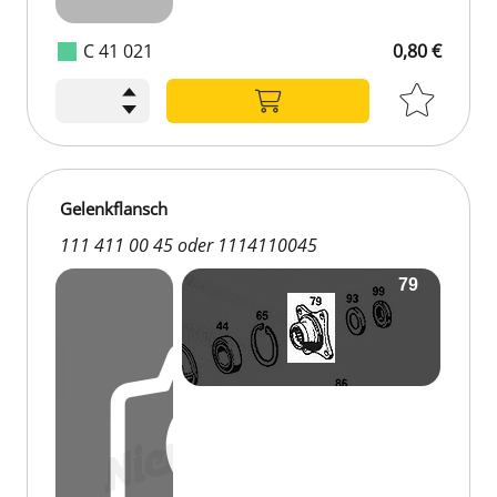
C 41 021
0,80 €
Gelenkflansch
111 411 00 45 oder 1114110045