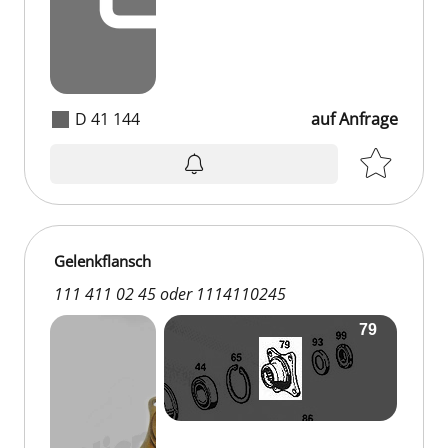
D 41 144
auf Anfrage
auf Anfrage
Gelenkflansch
111 411 02 45 oder 1114110245