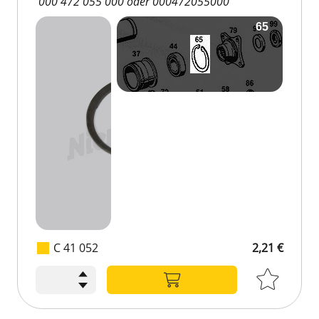
000 472 055 000 oder 000472055000
C 41 052
2,21 €
2,21 €