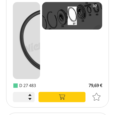
D 27 483
79,69 €