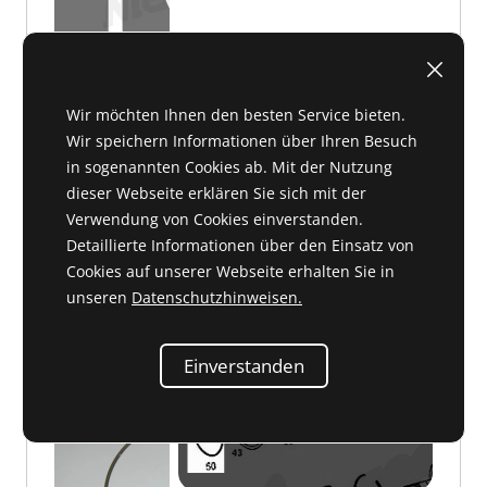
Wir möchten Ihnen den besten Service bieten.
Wir speichern Informationen über Ihren Besuch
D 27 491
auf Anfrage
in sogenannten Cookies ab. Mit der Nutzung
dieser Webseite erklären Sie sich mit der
auf Anfrage
Verwendung von Cookies einverstanden.
Detaillierte Informationen über den Einsatz von
Cookies auf unserer Webseite erhalten Sie in
unseren
Datenschutzhinweisen.
Drahtring f.Lamellenkupplung 2
112 994 00 39 oder 1129940039
Einverstanden