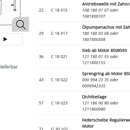
Antriebswelle mit Zahnr
22
C 18 015
108 180 01 07 oder
1081800107
Ölpumpenachse mit Za
29
C 18 017
180 180 03 08 oder
1801800308
Sieb ab Motor 8508593
36
C 18 021
121 180 01 55 oder
1211800155
lieferbar
Sprengring ab Motor 85
43
C 18 022
000 994 23 35 oder
0009942335
Dichtbeilage
57
C 18 023
121 186 00 80 oder
1211860080
Federscheibe Regulierwe
Motor
71
G 30 102