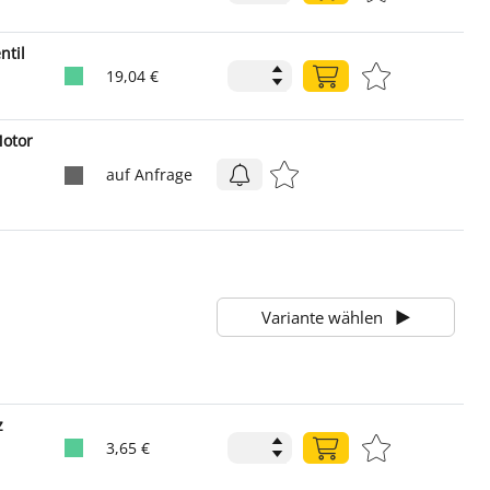
ntil
19,04 €
otor
auf Anfrage
Variante wählen
z
3,65 €