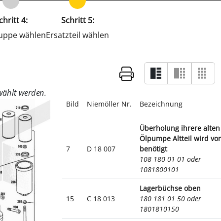
chritt 4:
Schritt 5:
uppe wählen
Ersatzteil wählen
Bild
Niemöller Nr.
Bezeichnung
Überholung ihrere alten
Ölpumpe Altteil wird vo
7
D 18 007
benötigt
108 180 01 01 oder
1081800101
Lagerbüchse oben
15
C 18 013
180 181 01 50 oder
1801810150