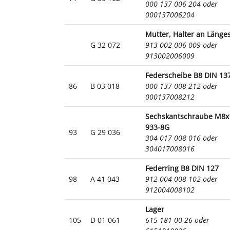
000 137 006 204 oder
000137006204
Mutter, Halter an Länge
G 32 072
913 002 006 009 oder
913002006009
Federscheibe B8 DIN 13
86
B 03 018
000 137 008 212 oder
000137008212
Sechskantschraube M8x
933-8G
93
G 29 036
304 017 008 016 oder
304017008016
Federring B8 DIN 127
98
A 41 043
912 004 008 102 oder
912004008102
Lager
105
D 01 061
615 181 00 26 oder