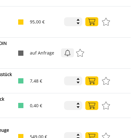
95,00 €
DIN
auf Anfrage
kstück
7,48 €
ck
0,40 €
euge
549,00 €