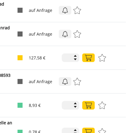
ad
auf Anfrage
hnrad
auf Anfrage
127,58 €
08593
auf Anfrage
8,93 €
lle an
0,78 €