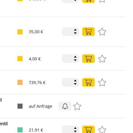
35,00 €
4,00 €
739,76 €
l
auf Anfrage
ntil
21,91 €