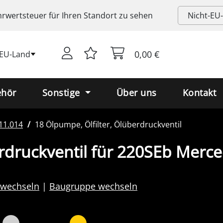
rwertsteuer
für Ihren Standort zu sehen
0,00 €
-EU-Land
ehör
Sonstige
Über uns
Kontakt
11.014
18 Ölpumpe, Ölfilter, Ölüberdruckventil
erdruckventil für 220SEb Merc
 wechseln
Baugruppe wechseln