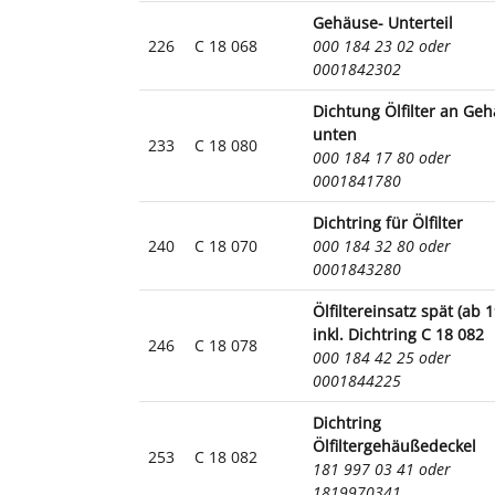
Gehäuse- Unterteil
226
C 18 068
000 184 23 02 oder
0001842302
Dichtung Ölfilter an Ge
unten
233
C 18 080
000 184 17 80 oder
0001841780
Dichtring für Ölfilter
240
C 18 070
000 184 32 80 oder
0001843280
Ölfiltereinsatz spät (ab 
inkl. Dichtring C 18 082
246
C 18 078
000 184 42 25 oder
0001844225
Dichtring
Ölfiltergehäußedeckel
253
C 18 082
181 997 03 41 oder
1819970341