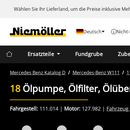
Wählen Sie Ihr Lieferland, um die Preise inklusive
Meh
Deutsch
Nicht
Ersatzteile
Fundgrube
Zub
Mercedes Benz
Katalog D
Mercedes-Benz
W111
1
18
Ölpumpe, Ölfilter, Ölüb
Fahrgestell:
111.014
Motor:
127.982
Fahrzeug