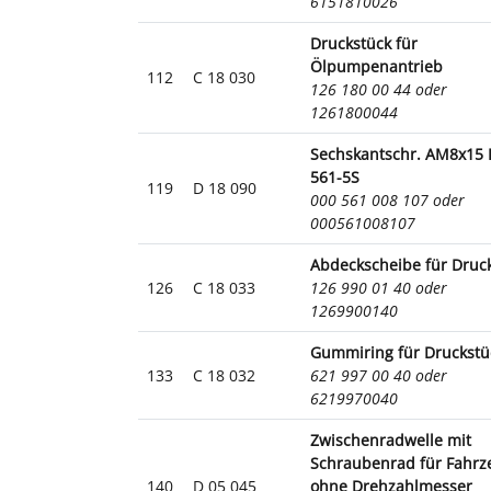
6151810026
Druckstück für
Ölpumpenantrieb
112
C 18 030
126 180 00 44 oder
1261800044
Sechskantschr. AM8x15 
561-5S
119
D 18 090
000 561 008 107 oder
000561008107
Abdeckscheibe für Druc
126
C 18 033
126 990 01 40 oder
1269900140
Gummiring für Druckstü
133
C 18 032
621 997 00 40 oder
6219970040
Zwischenradwelle mit
Schraubenrad für Fahrz
140
D 05 045
ohne Drehzahlmesser