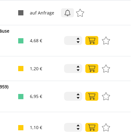
auf Anfrage
häuse
4,68 €
1,20 €
1959)
6,95 €
1,10 €