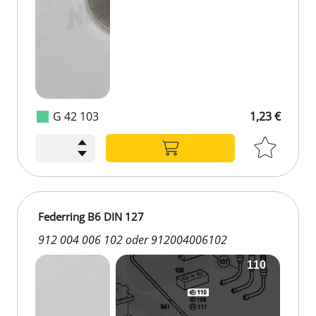
G 42 103
1,23 €
Federring B6 DIN 127
912 004 006 102 oder 912004006102