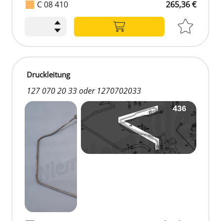
C 08 410
265,36 €
265,36 €
Druckleitung
127 070 20 33 oder 1270702033