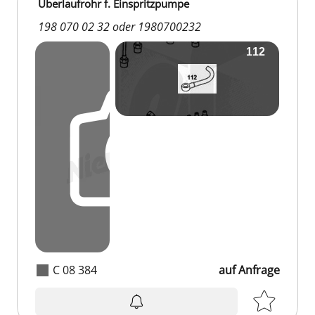
Überlaufrohr f. Einspritzpumpe
198 070 02 32 oder 1980700232
C 08 384
auf Anfrage