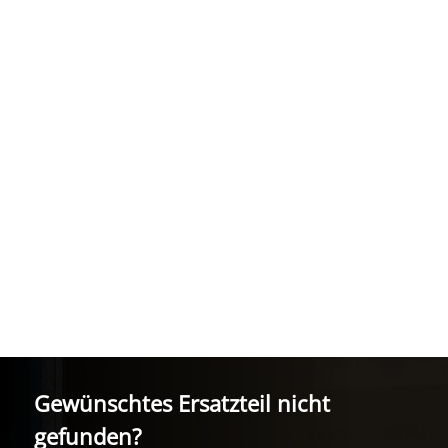
G
0 €
Gewünschtes Ersatzteil nicht
gefunden?