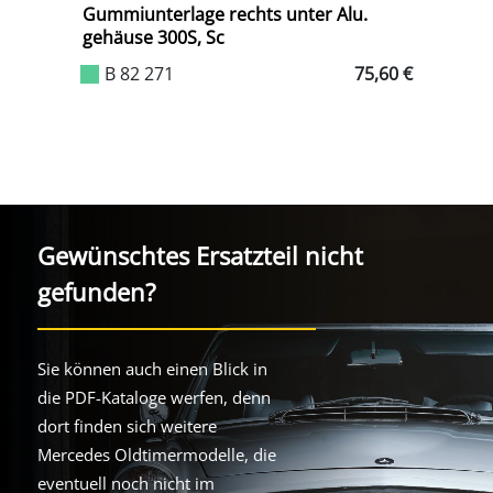
e
Gummiunterlage rechts unter Alu.
A
gehäuse 300S, Sc
H
0 €
B 82 271
75,60 €
Gewünschtes Ersatzteil nicht
gefunden?
Sie können auch einen Blick in
die PDF-Kataloge werfen, denn
dort finden sich weitere
Mercedes Oldtimermodelle, die
eventuell noch nicht im