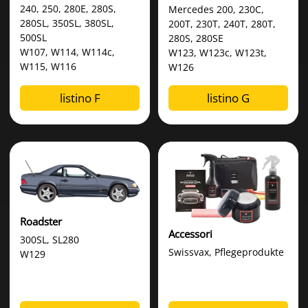
240, 250, 280E, 280S,
Mercedes 200, 230C,
280SL, 350SL, 380SL,
200T, 230T, 240T, 280T,
500SL
280S, 280SE
W107, W114, W114c,
W123, W123c, W123t,
W115, W116
W126
listino F
listino G
Roadster
Accessori
300SL, SL280
Swissvax, Pflegeprodukte
W129