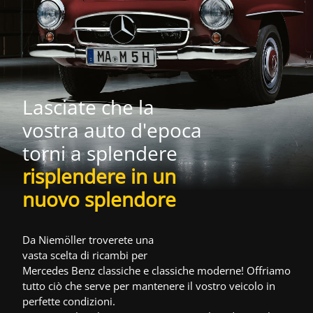
Lasciate che la
vostra auto d'epoca
torni a splendere
risplendere in un
nuovo splendore
Da Niemöller troverete una
vasta scelta di ricambi per
Mercedes Benz classiche e classiche moderne! Offriamo
tutto ciò che serve per mantenere il vostro veicolo in
perfette condizioni.