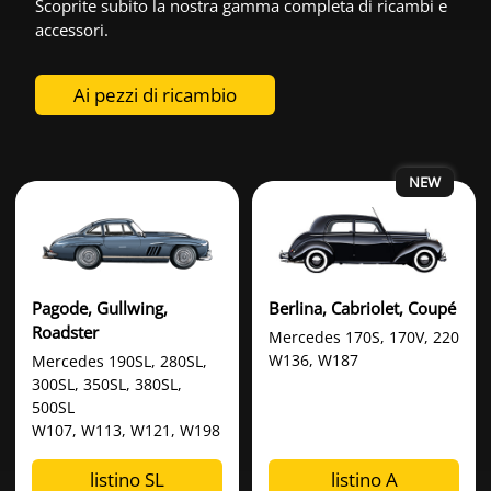
Scoprite subito la nostra gamma completa di ricambi e
accessori.
Ai pezzi di ricambio
Pagode, Gullwing,
Berlina, Cabriolet, Coupé
Roadster
Mercedes 170S, 170V, 220
W136, W187
Mercedes 190SL, 280SL,
300SL, 350SL, 380SL,
500SL
W107, W113, W121, W198
listino SL
listino A