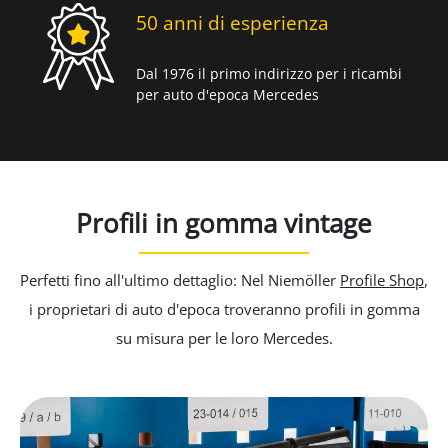
50 anni di esperienza
Dal 1976 il primo indirizzo per i ricambi
per auto d'epoca Mercedes
Profili in gomma vintage
Perfetti fino all'ultimo dettaglio: Nel Niemöller
Profile Shop
,
Qu
i proprietari di auto d'epoca troveranno profili in gomma
su misura per le loro Mercedes.