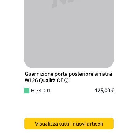
stra
Guarnizione porta posteriore sinistra
Guarn
W126 Qualità OE
W126 
9,00 €
H 73 001
125,00 €
H 
Visualizza tutti i nuovi articoli