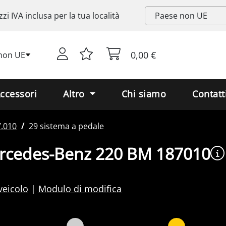
zzi
IVA
inclusa per la tua località
0,00 €
non UE
ccessori
Altro
Chi siamo
Contatt
.010
29 sistema a pedale
ercedes-Benz 220 BM 187010
veicolo
Modulo di modifica