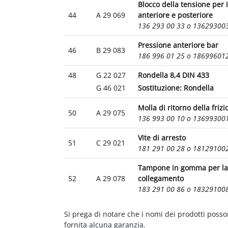
Blocco della tensione per 
44
A 29 069
anteriore e posteriore
136 293 00 33 o 13629300
Pressione anteriore bar
46
B 29 083
186 996 01 25 o 18699601
48
G 22 027
Rondella 8,4 DIN 433
G 46 021
Sostituzione: Rondella
Molla di ritorno della friz
50
A 29 075
136 993 00 10 o 13699300
Vite di arresto
51
C 29 021
181 291 00 28 o 18129100
Tampone in gomma per la 
52
A 29 078
collegamento
183 291 00 86 o 18329100
Si prega di notare che i nomi dei prodotti poss
fornita alcuna garanzia.