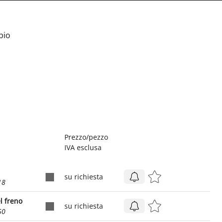
bio
Prezzo/pezzo
IVA esclusa
su richiesta
18
l freno
su richiesta
50