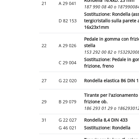
Rondella 16.4xD: 23 mm
21
A 29 041
187 990 08 40 o 18799008
Sostituzione: Rondella (as
D 82 153
tergicristallo sulla parete 
16x23x1mm
Pedale in gomma con frizi
22
A 29 026
stella
153 292 00 82 o 15329200
Sostituzione: Pedale in 
C 29 004
frizione, freno
27
G 22 020
Rondella elastica B6 DIN 
Tirante per l'azionamento 
29
B 29 079
frizione ob.
186 293 01 29 o 18629301
31
G 22 027
Rondella 8,4 DIN 433
G 46 021
Sostituzione: Rondella