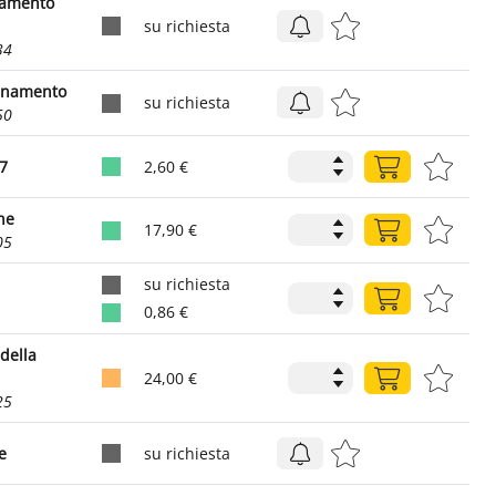
onamento
su richiesta
34
cinamento
su richiesta
50
7
2,60 €
ne
17,90 €
05
su richiesta
0,86 €
della
24,00 €
25
e
su richiesta