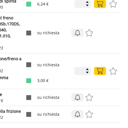
di spinta
6,24 €
05
el freno
0Sb,170DS,
040,
su richiesta
1.010,
23
one/freno a
su richiesta
82
gomma
3,00 €
ne
su richiesta
16
lla frizione
su richiesta
22