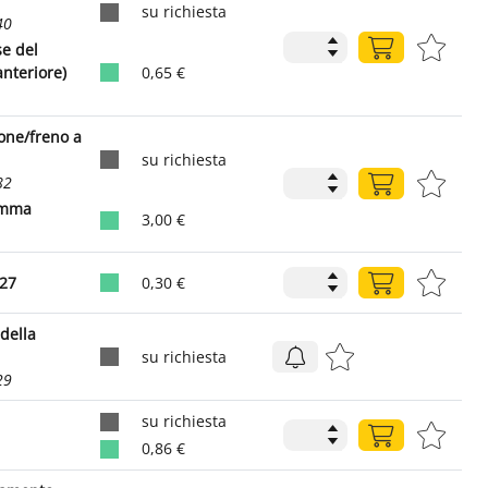
su richiesta
40
se del
anteriore)
0,65 €
one/freno a
su richiesta
82
gomma
3,00 €
127
0,30 €
della
su richiesta
29
su richiesta
0,86 €