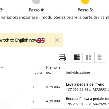
3:
Passo 4:
Passo 5:
a variante
Selezionare il modulo
Selezionare la parte di ricam
witch to English now
Niemöller
figura
no.
individuazione
Leva a pedale del freno
1
A 29 006
187 290 21 18 o 18729021
Boccola f. leva a pedale de
2
A 29 008
186 292 01 50 o 18629201