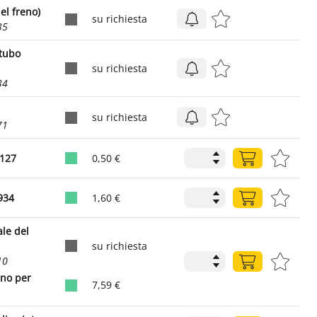
el freno)
su richiesta
35
 tubo
su richiesta
34
su richiesta
71
 127
0,50 €
934
1,60 €
ale del
su richiesta
10
rno per
7,59 €