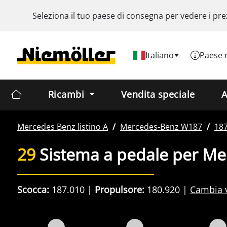
Seleziona il tuo paese di consegna per vedere i pre
Italiano
Paese 
Ricambi
Vendita speciale
A
Mercedes Benz
listino A
Mercedes-Benz
W187
187
29
Sistema a pedale per M
Scocca:
187.010
Propulsore:
180.920
Cambia 