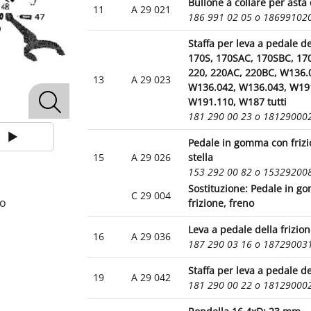
Bullone a collare per asta 
11
A 29 021
186 991 02 05 o 18699102
Staffa per leva a pedale d
170S, 170SAC, 170SBC, 17
220, 220AC, 220BC, W136.
13
A 29 023
W136.042, W136.043, W19
W191.110, W187 tutti
181 290 00 23 o 18129000
Pedale in gomma con frizi
15
A 29 026
stella
153 292 00 82 o 15329200
Sostituzione: Pedale in 
C 29 004
to
frizione, freno
Leva a pedale della frizio
16
A 29 036
187 290 03 16 o 18729003
Staffa per leva a pedale de
19
A 29 042
181 290 00 22 o 18129000