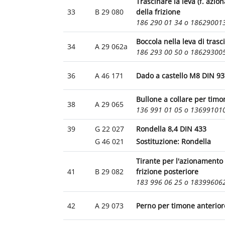
Trascinare la leva (f. azi
33
B 29 080
della frizione
186 290 01 34 o 18629001
Boccola nella leva di tras
34
A 29 062a
186 293 00 50 o 18629300
36
A 46 171
Dado a castello M8 DIN 93
Bullone a collare per timo
38
A 29 065
136 991 01 05 o 13699101
39
G 22 027
Rondella 8,4 DIN 433
G 46 021
Sostituzione: Rondella
Tirante per l'azionamento 
41
B 29 082
frizione posteriore
183 996 06 25 o 18399606
42
A 29 073
Perno per timone anterior