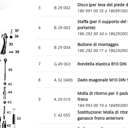
Disco (per leva del piede d
3
B 29 002
186 991 00 35 o 18699100
Staffa (per il supporto del
4
B 29 003
portante)
186 292 00 34 o 18629200
Bullone di montaggio
6
B 29 004
186 292 00 71 o 18629200
7
G 49 063
Rondella elastica B10 DIN
8
A 32 040b
Dado esagonale M10 DIN 
Molla di ritorno per il ped
9
A 29 019
freno
184 993 00 10 o 18499300
Sostituzione: Molla di rito
C 42 055
ganasce freno anteriore