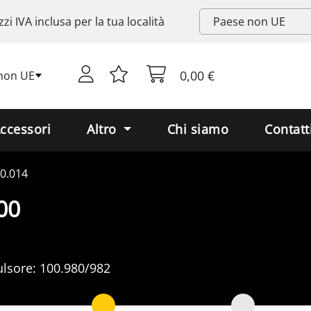
zzi
IVA
inclusa per la tua località
0,00 €
non UE
ccessori
Altro
Chi siamo
Contatt
0.014
00
lsore:
100.980/982