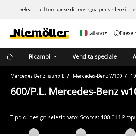
Seleziona il tuo paese di consegna per vedere i pre
Italiano
Paese 
Ricambi
Vendita speciale
A
Mercedes Benz
listino E
Mercedes-Benz
W100
10
600/P.L. Mercedes-Benz w1
Tipo di design selezionato:
Scocca:
100.014
Propu