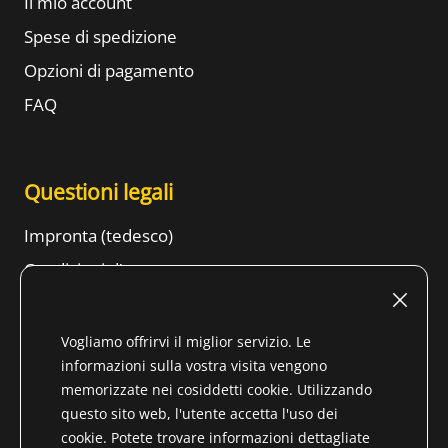
Il mio account
Spese di spedizione
Opzioni di pagamento
FAQ
Questioni legali
Impronta (tedesco)
Condizioni d'uso
Diritto di recesso
CONDIZIONI GENERALI DI CONTRATTO
Vogliamo offrirvi il miglior servizio. Le
informazioni sulla vostra visita vengono
Informazioni sulla protezione dei dati
memorizzate nei cosiddetti cookie. Utilizzando
Tenore
questo sito web, l'utente accetta l'uso dei
cookie. Potete trovare informazioni dettagliate