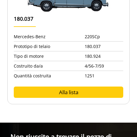
180.037
Mercedes-Benz
220SCp
Prototipo di telaio
180.037
Tipo di motore
180.924
Costruito da/a
4/56-7/59
Quantità costruita
1251
Alla lista
Non riuscite a trovare il pezzo di