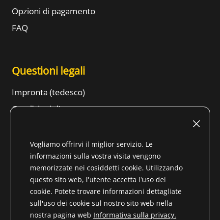
Opzioni di pagamento
FAQ
Questioni legali
Impronta (tedesco)
Condizioni d'uso
Diritto di recesso
CONDIZIONI GENERALI DI CONTRATTO
Vogliamo offrirvi il miglior servizio. Le
informazioni sulla vostra visita vengono
Informazioni sulla protezione dei dati
memorizzate nei cosiddetti cookie. Utilizzando
Tenore
questo sito web, l'utente accetta l'uso dei
cookie. Potete trovare informazioni dettagliate
sull'uso dei cookie sul nostro sito web nella
nostra pagina web
Informativa sulla privacy.