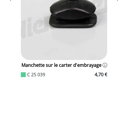
Manchette sur le carter d'embrayage
B
c
t
C 25 039
4,70 €
d
0 €