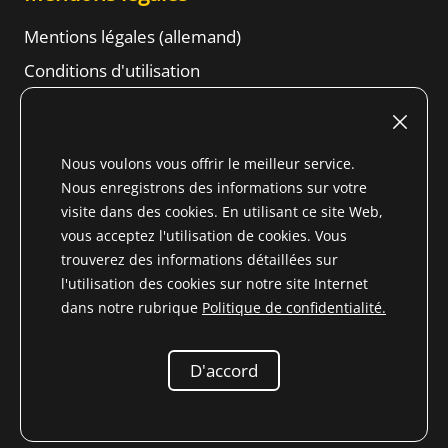
Mentions légales (allemand)
Conditions d'utilisation
Droit de résiliation
Conditions générales d'affaires
Nous voulons vous offrir le meilleur service.
Informations sur la protection des données
Nous enregistrons des informations sur votre
Content
visite dans des cookies. En utilisant ce site Web,
vous acceptez l'utilisation de cookies. Vous
trouverez des informations détaillées sur
l'utilisation des cookies sur notre site Internet
dans notre rubrique
Politique de confidentialité.
* Tous les prix incluent la TVA pour le Pays non membre de
l'UE (
Changement de pays de livraison
) plus
frais
d'expédition
et les frais de livraison contre
D'accord
remboursement, sauf indication contraire
2026 Niemöller
Pièces de rechange pour les vétérans Mercedes-Benz e.K.