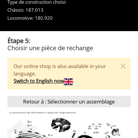
Type de construction choisi:
Châssis:
187.013
Locomotive:
180.920
Étape 5:
Choisir une pièce de rechange
Our online shop is also available in your
language.
Switch to English now
Retour à : Sélectionner un assemblage