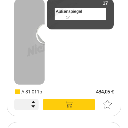
A 81 011b
434,05 €
434,05 €