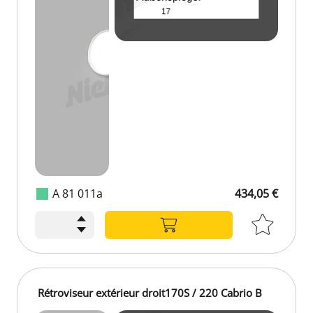
A 81 011a
434,05 €
434,05 €
Rétroviseur extérieur droit170S / 220 Cabrio B