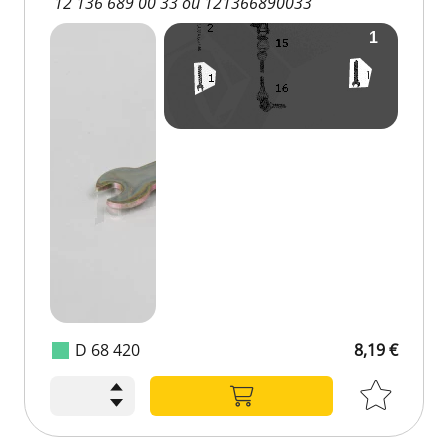
12 136 689 00 33 ou 121366890033
D 68 420
8,19 €