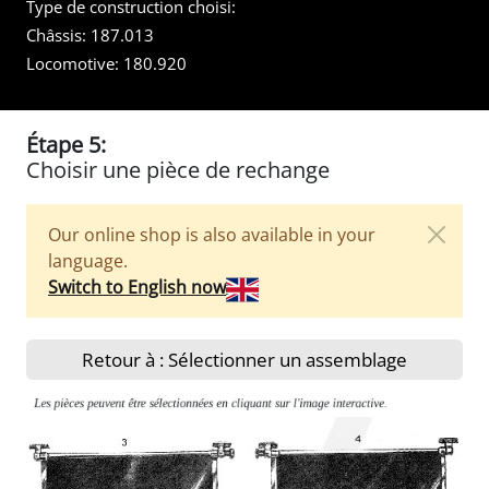
Type de construction choisi:
Châssis:
187.013
Locomotive:
180.920
Étape 5:
Choisir une pièce de rechange
Our online shop is also available in your
language.
Switch to English now
Retour à : Sélectionner un assemblage