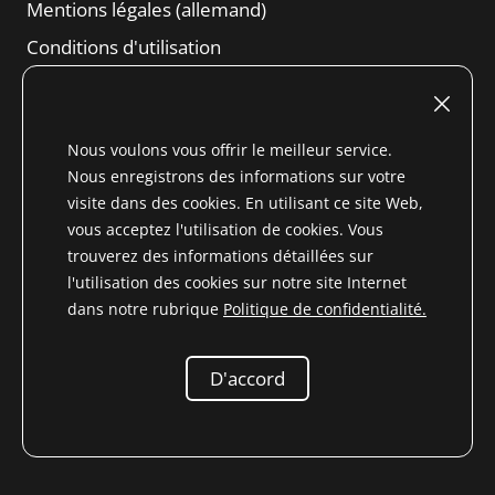
Mentions légales (allemand)
Conditions d'utilisation
Droit de résiliation
Conditions générales d'affaires
Nous voulons vous offrir le meilleur service.
Informations sur la protection des données
Nous enregistrons des informations sur votre
Content
visite dans des cookies. En utilisant ce site Web,
vous acceptez l'utilisation de cookies. Vous
trouverez des informations détaillées sur
l'utilisation des cookies sur notre site Internet
dans notre rubrique
Politique de confidentialité.
* Tous les prix incluent la TVA pour le Pays non membre de
l'UE (
Changement de pays de livraison
) plus
frais
d'expédition
et les frais de livraison contre
D'accord
remboursement, sauf indication contraire
2026 Niemöller
Pièces de rechange pour les vétérans Mercedes-Benz e.K.