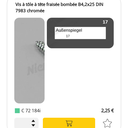
Vis à tôle à tête fraisée bombée B4,2x25 DIN
7983 chromée
C 72 184i
2,25 €
2,25 €