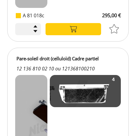
A 81 018c
295,00 €
Pare-soleil droit (celluloïd) Cadre partiel
12 136 810 02 10 ou 121368100210