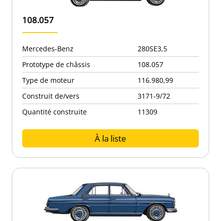
108.057
Mercedes-Benz
280SE3,5
Prototype de châssis
108.057
Type de moteur
116.980,99
Construit de/vers
3171-9/72
Quantité construite
11309
À la liste