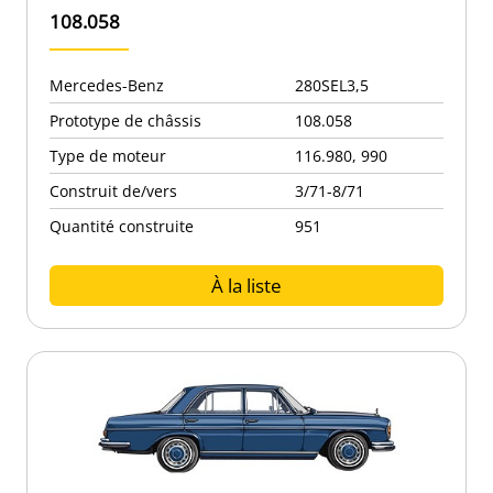
108.058
Mercedes-Benz
280SEL3,5
Prototype de châssis
108.058
Type de moteur
116.980, 990
Construit de/vers
3/71-8/71
Quantité construite
951
À la liste