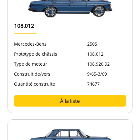
108.012
Mercedes-Benz
250S
Prototype de châssis
108.012
Type de moteur
108.920,92
Construit de/vers
9/65-3/69
Quantité construite
74677
À la liste