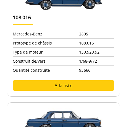
108.016
Mercedes-Benz
280S
Prototype de châssis
108.016
Type de moteur
130.920,92
Construit de/vers
1/68-9/72
Quantité construite
93666
À la liste