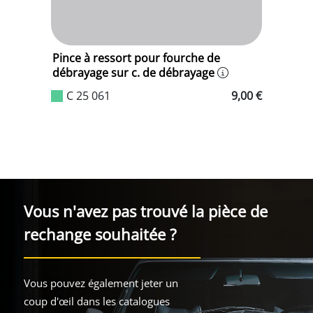
Pince à ressort pour fourche de
S
débrayage sur c. de débrayage
c
C 25 061
9,00 €
Vous n'avez pas trouvé la pièce de
rechange souhaitée ?
Vous pouvez également jeter un
coup d'œil dans les catalogues