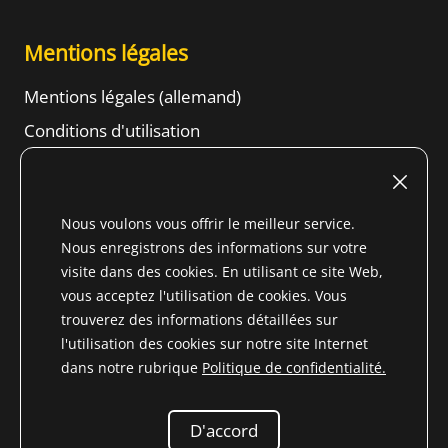
Mentions légales
Mentions légales (allemand)
Conditions d'utilisation
Droit de résiliation
Conditions générales d'affaires
Nous voulons vous offrir le meilleur service.
Informations sur la protection des données
Nous enregistrons des informations sur votre
Content
visite dans des cookies. En utilisant ce site Web,
vous acceptez l'utilisation de cookies. Vous
trouverez des informations détaillées sur
l'utilisation des cookies sur notre site Internet
dans notre rubrique
Politique de confidentialité.
* Tous les prix incluent la TVA pour le Pays non membre de
l'UE (
Changement de pays de livraison
) plus
frais
d'expédition
et les frais de livraison contre
D'accord
remboursement, sauf indication contraire