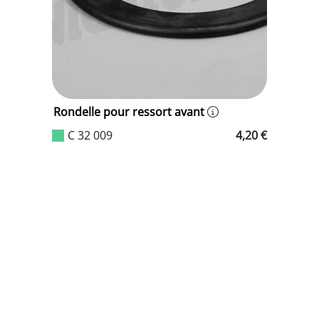
e
Rondelle pour ressort avant
C 32 009
4,20 €
5 €
T
d