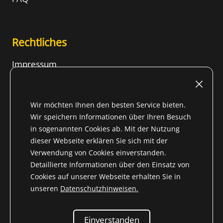
Rechtliches
Impressum
Nutzungsbedingungen
Widerrufsrecht
Wir möchten Ihnen den besten Service bieten.
AGB
Wir speichern Informationen über Ihren Besuch
in sogenannten Cookies ab. Mit der Nutzung
Datenschutzhinweise
dieser Webseite erklären Sie sich mit der
Inhalt
Verwendung von Cookies einverstanden.
Detaillierte Informationen über den Einsatz von
Cookies auf unserer Webseite erhalten Sie in
unseren
Datenschutzhinweisen.
* Alle Preise inkl. gesetzl. Mehrwertsteuer für Nicht-EU-
Land (
Lieferland wechseln
) zzgl.
Versandkosten
und ggf.
Einverstanden
Nachnahmegebühren, wenn nicht anders beschrieben