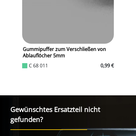
Gummipuffer zum Verschließen von
A
Ablauflöcher 5mm
0 €
C 68 011
0,99 €
Gewünschtes Ersatzteil nicht
gefunden?