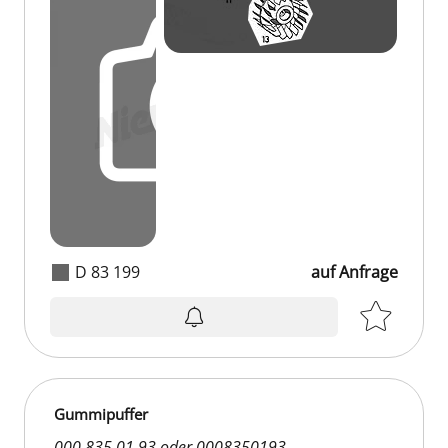
D 83 199
auf Anfrage
Gummipuffer
000 835 01 93 oder 0008350193