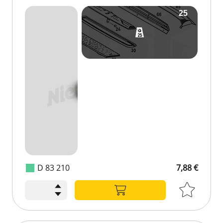
D 83 210
7,88 €