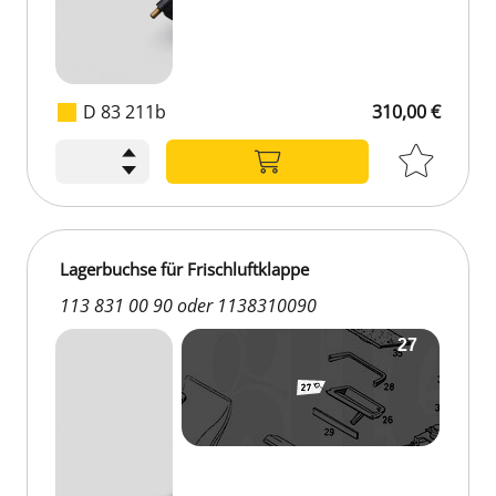
D 83 211b
310,00 €
310,00 €
Lagerbuchse für Frischluftklappe
113 831 00 90 oder 1138310090