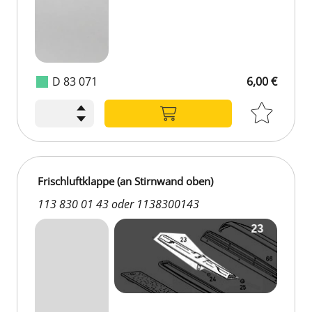
D 83 071
6,00 €
Frischluftklappe (an Stirnwand oben)
113 830 01 43 oder 1138300143