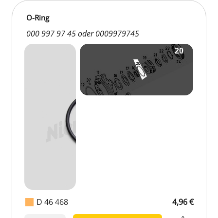
O-Ring
000 997 97 45 oder 0009979745
D 46 468
4,96 €