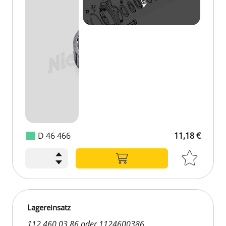
D 46 466
11,18 €
Lagereinsatz
112 460 03 86 oder 1124600386