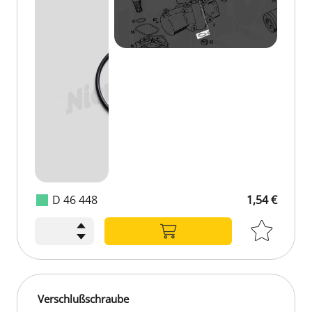
D 46 448
1,54 €
Verschlußschraube