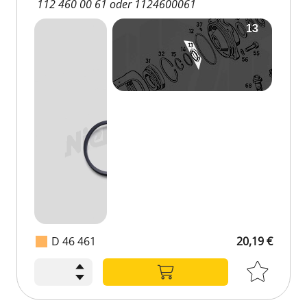
112 460 00 61 oder 1124600061
D 46 461
20,19 €