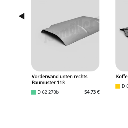
Vorderwand unten rechts
Koff
Baumuster 113
D 
54,73 €
D 62 270b
54,73 €