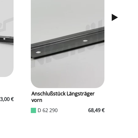
Bodenb
D 6
Anschlußstück Längsträger
3,00 €
vorn
D 62 290
68,49 €