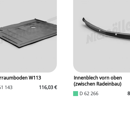
erraumboden W113
Innenblech vorn oben
(zwischen Radeinbau)
61 143
116,03 €
D 62 266
8