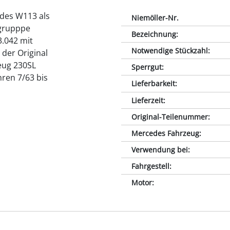
edes W113 als
Niemöller-Nr.
ugrupppe
Bezeichnung
:
3.042 mit
Notwendige Stückzahl
:
 der Original
eug 230SL
Sperrgut
:
ren 7/63 bis
Lieferbarkeit
:
Lieferzeit
:
Original-Teilenummer
:
Mercedes Fahrzeug
:
Verwendung bei
:
Fahrgestell
:
Motor
: