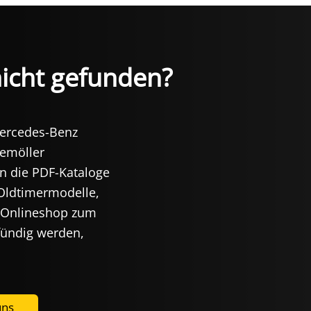
nicht gefunden?
Mercedes-Benz
iemöller
in die PDF-Kataloge
 Oldtimermodelle,
le Onlineshop zum
 fündig werden,
uns