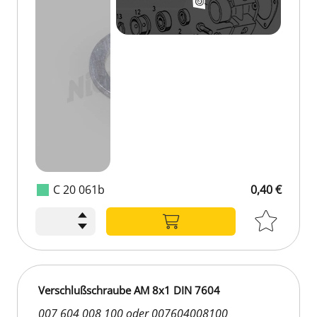
C 20 061b
0,40 €
Verschlußschraube AM 8x1 DIN 7604
007 604 008 100 oder 007604008100