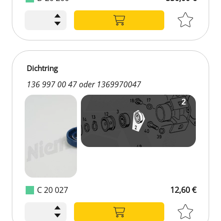
550,00 €
Dichtring
136 997 00 47 oder 1369970047
C 20 027
12,60 €