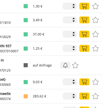
1,30 €
3,49 €
9811810
37,00 €
9910029
DIN 937
1,25 €
00937010007
 in
auf Anfrage
9970125
bet)
9,03 €
2930060
enwelle
283,62 €
2900374