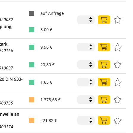
auf Anfrage
2920082
plung,
3,00 €
tark
9,96 €
2240166
20,80 €
2910097
20 DIN 933-
1,65 €
1.378,68 €
2900735
enwelle an
221,82 €
2900174