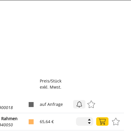
Preis/Stück
exkl. Mwst.
auf Anfrage
2900018
m Rahmen
65,64 €
2940050