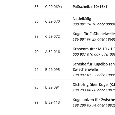
85
C 29 069a
Paßscheibe 10x16x1
Nadelkäfig
86
C 29 070
000 981 18 10 oder 000
Kugel für Fußhebelwelle
88
C 29 072
186 991 00 29 oder 186
Kronenmutter M 10 x 1 
90
A 32 016
000 937 010 007 oder 0
Scheibe für Kugelbolzen
92
B 29 095
Zwischenwelle
198 997 01 25 oder 198
Dichtring über Kugel (K.
93
B 29 091
198 293 00 60 oder 198
Kugelbolzen für Zwisch
99
B 29 113
198 290 03 74 oder 198