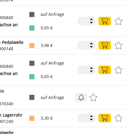
auf Anfrage
9900840
rachse an
0,65 €
n Pedalwelle
3,98 €
9900148
auf Anfrage
9900840
rachse an
0,65 €
 in
auf Anfrage
9970340
n Lagerrohr
3,30 €
9901240
alwelle