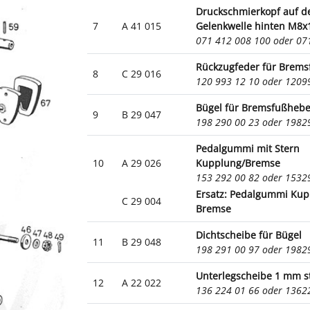
Druckschmierkopf auf d
7
A 41 015
Gelenkwelle hinten M8x
071 412 008 100 oder 0
Rückzugfeder für Brems
8
C 29 016
120 993 12 10 oder 120
Bügel für Bremsfußhebe
9
B 29 047
198 290 00 23 oder 198
Pedalgummi mit Stern
10
A 29 026
Kupplung/Bremse
153 292 00 82 oder 153
Ersatz: Pedalgummi Kup
C 29 004
Bremse
Dichtscheibe für Bügel
11
B 29 048
198 291 00 97 oder 198
Unterlegscheibe 1 mm s
12
A 22 022
136 224 01 66 oder 136