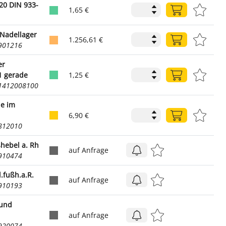
20 DIN 933-
1,65 €
Nadellager
1.256,61 €
2901216
er
1 gerade
1,25 €
71412008100
le im
6,90 €
9812010
ßhebel a. Rh
auf Anfrage
2910474
.fußh.a.R.
auf Anfrage
2910193
 und
auf Anfrage
2920074