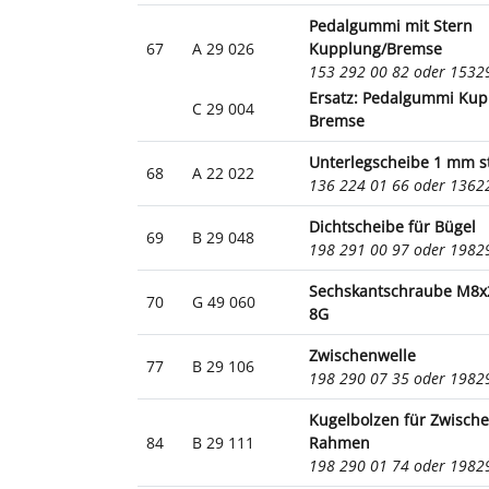
Pedalgummi mit Stern
67
A 29 026
Kupplung/Bremse
153 292 00 82 oder 153
Ersatz: Pedalgummi Kup
C 29 004
Bremse
Unterlegscheibe 1 mm s
68
A 22 022
136 224 01 66 oder 136
Dichtscheibe für Bügel
69
B 29 048
198 291 00 97 oder 198
Sechskantschraube M8x
70
G 49 060
8G
Zwischenwelle
77
B 29 106
198 290 07 35 oder 198
Kugelbolzen für Zwisch
84
B 29 111
Rahmen
198 290 01 74 oder 198