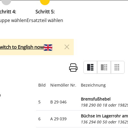
chritt 4:
Schritt 5:
uppe wählen
Ersatzteil wählen
witch to English now
Bild
Niemöller Nr.
Bezeichnung
Bremsfußhebel
5
B 29 046
198 290 00 18 oder 198
Büchse im Lagerrohr a
6
A 29 039
136 294 00 50 oder 136