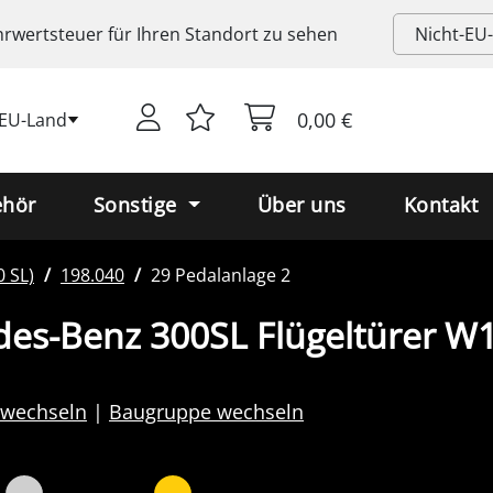
rwertsteuer
für Ihren Standort zu sehen
0,00 €
-EU-Land
ehör
Sonstige
Über uns
Kontakt
 SL)
198.040
29 Pedalanlage 2
des-Benz 300SL Flügeltürer W
 wechseln
Baugruppe wechseln