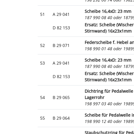
Scheibe 16,4xD: 23 mm
51
A 29 041
187 990 08 40 oder 187
Ersatz: Scheibe (Wische
D 82 153
Stirnwand) 16x23x1mm
Federscheibe f. Hebel a
52
B 29 071
198 990 01 48 oder 198
Scheibe 16,4xD: 23 mm
53
A 29 041
187 990 08 40 oder 187
Ersatz: Scheibe (Wische
D 82 153
Stirnwand) 16x23x1mm
Dichtring für Pedalwelle
54
B 29 065
Lagerrohr
198 997 03 40 oder 198
Scheibe für Pedalwelle i
55
B 29 064
198 990 12 40 oder 198
Staubschutzring für Ped