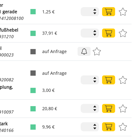
er
1 gerade
1,25 €
71412008100
fußhebel
37,91 €
9931210
l
auf Anfrage
2900023
auf Anfrage
2920082
plung,
3,00 €
20,80 €
2910097
tark
9,96 €
2240166