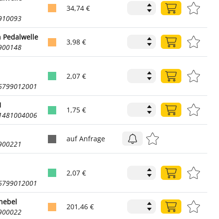
34,74 €
2910093
n Pedalwelle
3,98 €
9900148
2,07 €
06799012001
1
1,75 €
01481004006
auf Anfrage
2900221
2,07 €
06799012001
hebel
201,46 €
2900022