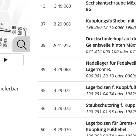
Sechskantschraube M8x
13
G 49 060
8G
Kupplungsfußhebel mit 
37
B 29 068
198 290 12 16 oder 198
Druckschmierkopf auf d
38
A 41 015
Gelenkwelle hinten M8x
071 412 008 100 oder 0
Nadellager für Pedalwel
39
B 29 063
Lagerrohr R.
000 981 20 10 oder 000
Lagerbolzen f. Kuppl.fu
lieferbar
45
B 29 072
198 291 04 74 oder 198
Staubschutzring f. Kuppl
46
B 29 073
198 291 01 93 oder 198
Lagerbolzen für Brems-
50
B 29 070
Kupplung Fußhebel
198 292 00 74 oder 198