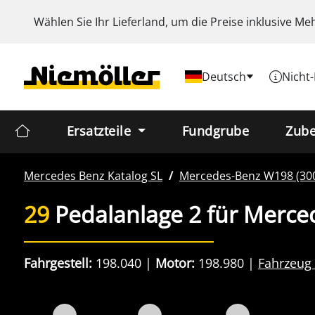
Wählen Sie Ihr Lieferland, um die Preise inklusive
Meh
Deutsch
Nicht
Ersatzteile
Fundgrube
Zub
Mercedes Benz
Katalog SL
Mercedes-Benz
W198 (300
29
Pedalanlage 2 für Merce
Fahrgestell:
198.040
Motor:
198.980
Fahrzeug