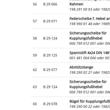
56
B 29 066
Rahmen
198 291 00 93 oder 198
Federscheibe f. Hebel a
57
B 29 071
198 990 01 48 oder 198
Sicherungsscheibe für
58
B 29 124
Kupplungsfußhebel
006 799 012 001 oder 0
Spannstift 4x24 DIN 148
59
B 29 125
001 481 004 006 oder 0
Abstützstange
62
B 29 077
198 290 02 21 oder 198
Sicherungsscheibe für
63
B 29 124
Kupplungsfußhebel
006 799 012 001 oder 0
Bügel für Kupplungsfuß
66
B 29 078
198 290 00 22 oder 198