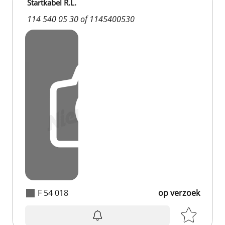
Startkabel R.L.
114 540 05 30 of 1145400530
F 54 018
op verzoek