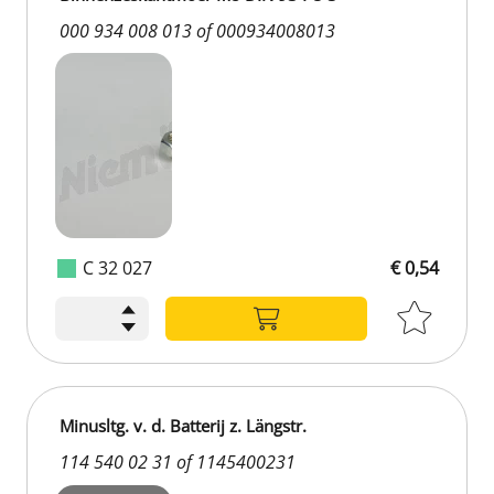
000 934 008 013 of 000934008013
C 32 027
€ 0,54
Minusltg. v. d. Batterij z. Längstr.
114 540 02 31 of 1145400231