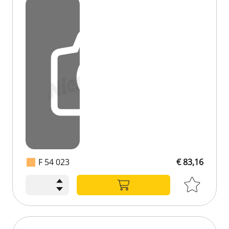
F 54 023
€ 83,16