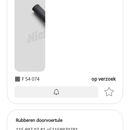
F 54 074
op verzoek
Rubberen doorvoertule
115 997 07 81 of 1159970781