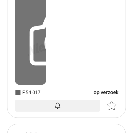
F 54 017
op verzoek