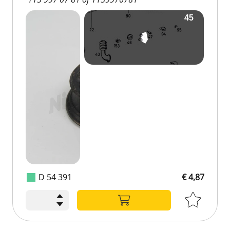
D 54 391
€ 4,87