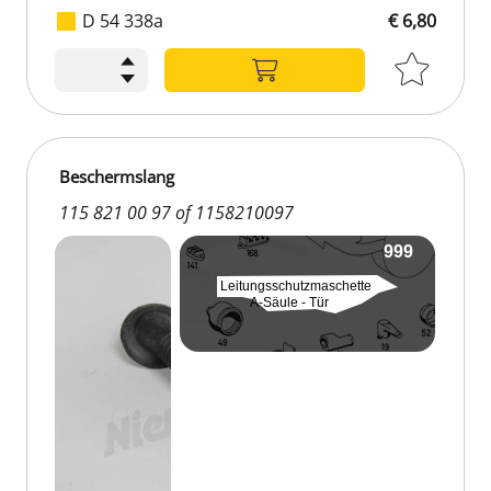
D 54 338a
€ 6,80
Beschermslang
115 821 00 97 of 1158210097