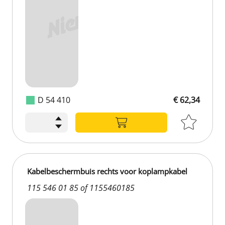
D 54 410
€ 62,34
Kabelbeschermbuis rechts voor koplampkabel
115 546 01 85 of 1155460185