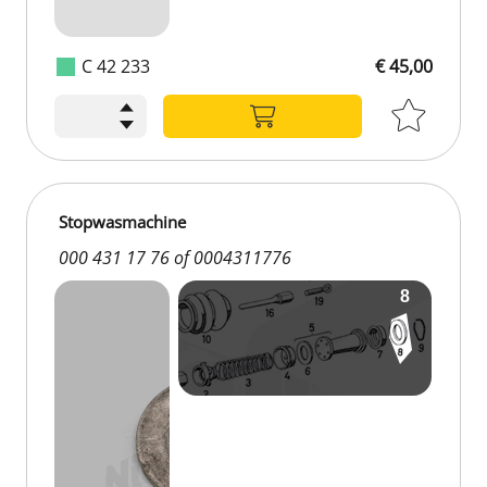
C 42 233
€ 45,00
Stopwasmachine
000 431 17 76 of 0004311776