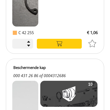
C 42 255
€ 1,06
Beschermende kap
000 431 26 86 of 0004312686