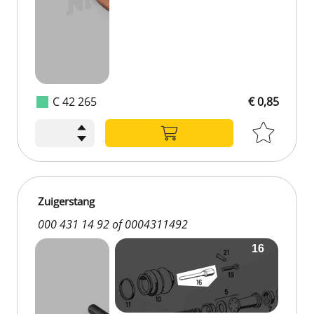
C 42 265
€ 0,85
€ 0,85
Zuigerstang
000 431 14 92 of 0004311492