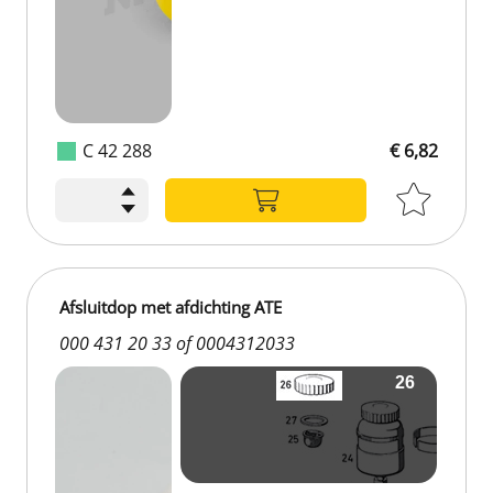
C 42 288
€ 6,82
Afsluitdop met afdichting ATE
000 431 20 33 of 0004312033