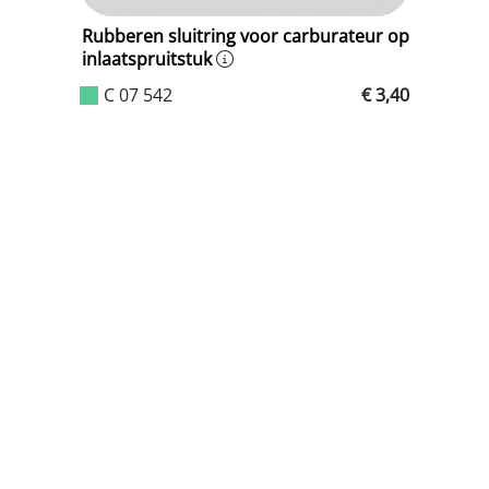
Rubberen sluitring voor carburateur op
R
inlaatspruitstuk
a
C 07 542
€ 3,40
d)
,65