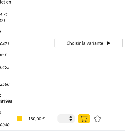
let en
4 71
471
/
Choisir la variante
00471
he /
00455
72560
c
88199a
s
130,00 €
50040