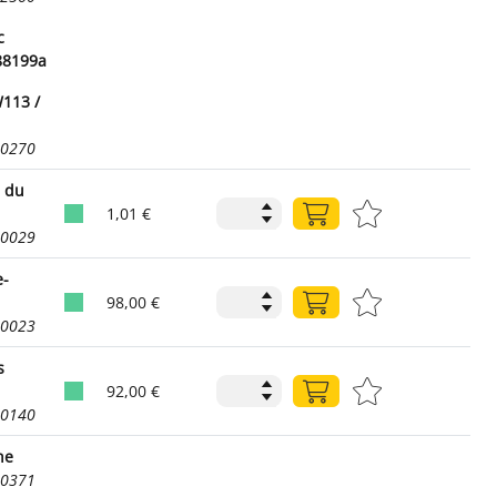
c
88199a
W113 /
00270
e du
1,01 €
00029
e-
98,00 €
50023
s
92,00 €
50140
he
00371