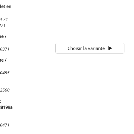
let en
4 71
471
he /
Choisir la variante
00371
he /
00455
72560
c
88199a
00471