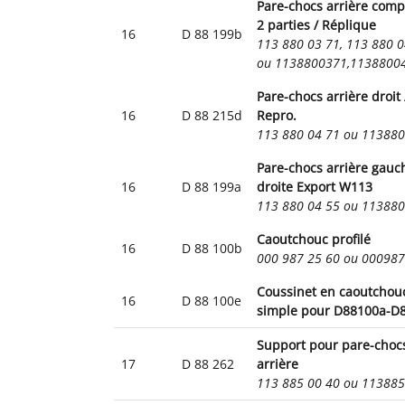
Pare-chocs arrière comp
2 parties / Réplique
16
D 88 199b
113 880 03 71, 113 880 0
ou 1138800371,1138800
Pare-chocs arrière droit 
16
D 88 215d
Repro.
113 880 04 71 ou 11388
Pare-chocs arrière gauc
16
D 88 199a
droite Export W113
113 880 04 55 ou 11388
Caoutchouc profilé
16
D 88 100b
000 987 25 60 ou 00098
Coussinet en caoutchou
16
D 88 100e
simple pour D88100a-D
Support pour pare-choc
17
D 88 262
arrière
113 885 00 40 ou 11388