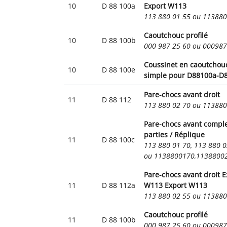
10
D 88 100a
Export W113
113 880 01 55 ou 11388
Caoutchouc profilé
10
D 88 100b
000 987 25 60 ou 00098
Coussinet en caoutchou
10
D 88 100e
simple pour D88100a-D
Pare-chocs avant droit
11
D 88 112
113 880 02 70 ou 11388
Pare-chocs avant comple
parties / Réplique
11
D 88 100c
113 880 01 70, 113 880 0
ou 1138800170,1138800
Pare-chocs avant droit E
11
D 88 112a
W113 Export W113
113 880 02 55 ou 11388
Caoutchouc profilé
11
D 88 100b
000 987 25 60 ou 00098