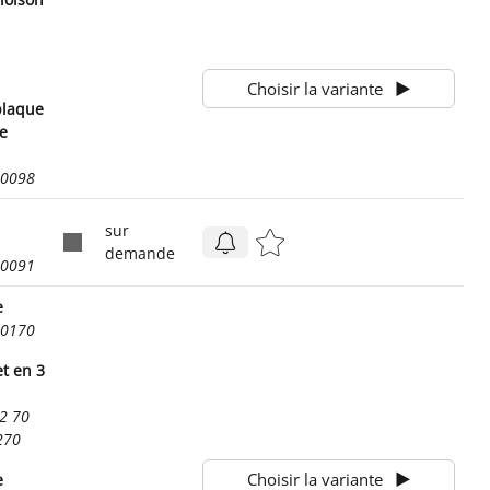
Choisir la variante
plaque
e
40098
sur
demande
40091
e
00170
t en 3
2 70
270
Choisir la variante
e