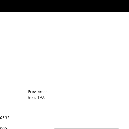
Prix/pièce
hors TVA
30301
pro.