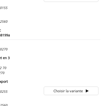
00155
72560
c
88199a
00270
t en 3
2 70
270
xport
Choisir la variante
00255
72560