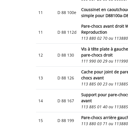
Coussinet en caoutchou
11
D 88 100e
simple pour D88100a-D
Pare-chocs avant droit 
11
D 88 112d
Reproduction
113 880 02 70 ou 11388
Vis à tête plate à gauch
12
D 88 130
pare-chocs droit
111 990 00 29 ou 11199
Cache pour joint de par
13
D 88 126
chocs avant
113 885 00 23 ou 11388
Support pour pare-choc
14
D 88 167
avant
113 885 01 40 ou 11388
Pare-chocs arrière gauc
15
D 88 199
113 880 03 71 ou 11388