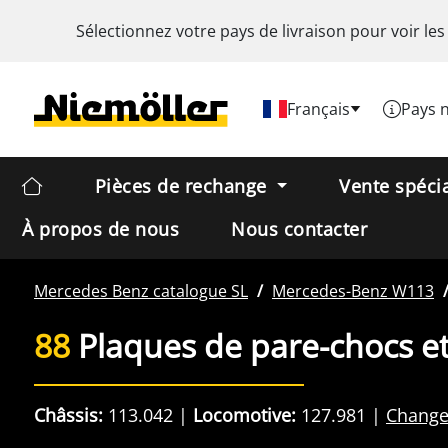
Sélectionnez votre pays de livraison pour voir les
Français
Pays 
Pièces de rechange
Vente spéci
À propos de nous
Nous contacter
Mercedes Benz
catalogue SL
Mercedes-Benz
W113
88
Plaques de pare-chocs e
Châssis:
113.042
Locomotive:
127.981
Change