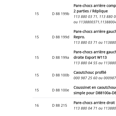
Pare-chocs arrière comp
2 parties / Réplique
15
D 88 199b
113 880 03 71, 113 880 0
ou 1138800371,1138800
Pare-chocs arrière gauc
15
D 88 199d
Repro.
113 880 03 71 ou 11388
Pare-chocs arrière gauc
15
D 88 199a
droite Export W113
113 880 04 55 ou 11388
Caoutchouc profilé
15
D 88 100b
000 987 25 60 ou 00098
Coussinet en caoutchou
15
D 88 100e
simple pour D88100a-D
Pare-chocs arrière droit
16
D 88 215
113 880 04 71 ou 11388