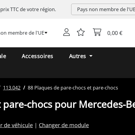
 prix
TTC
de votre région.
0,00 €
non membre de l'UE
ale
Accessoires
Autres
113.042
88 Plaques de pare-chocs et pare-chocs
t pare-chocs pour Mercedes-
r de véhicule
Changer de module