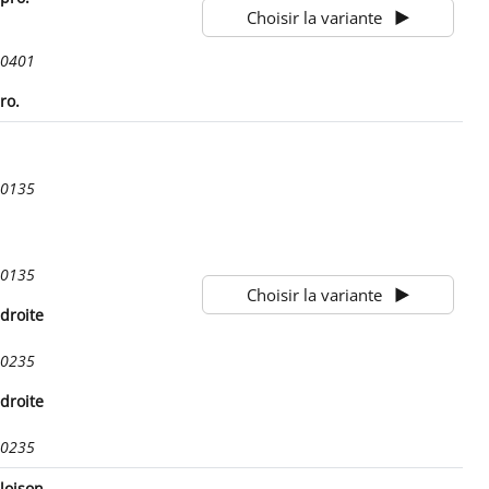
Choisir la variante
30401
ro.
40135
40135
Choisir la variante
 droite
40235
 droite
40235
cloison