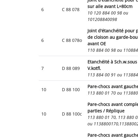
sur aile avant L=80cm
6
C 88 078
10 120 884 00 98 ou
101208840098
Joint d'étanchéité pour 
de cloison au garde-bou
6
C 88 078o
avant OE
110 884 00 98 ou 11088
Etanchéité à Sch.w.sous
7
D 88 089
V.kotfl.
113 884 00 91 ou 11388
Pare-chocs avant gauch
10
D 88 100
113 880 01 70 ou 11388
Pare-chocs avant comple
parties / Réplique
10
D 88 100c
113 880 01 70, 113 880 0
ou 1138800170,1138800
Pare-chocs avant gauch