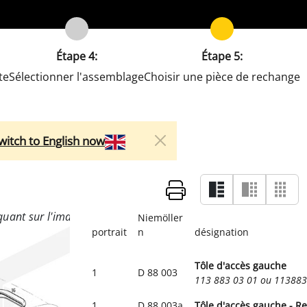
Étape 4:
Étape 5:
te
Sélectionner l'assemblage
Choisir une pièce de rechange
witch to English now
Niemöller
portrait
n
désignation
Tôle d'accès gauche
1
D 88 003
113 883 03 01 ou 11388
1
D 88 003a
Tôle d'accès gauche - Re