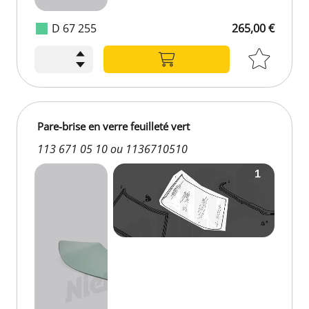
D 67 255
265,00 €
265,00 €
Pare-brise en verre feuilleté vert
113 671 05 10 ou 1136710510