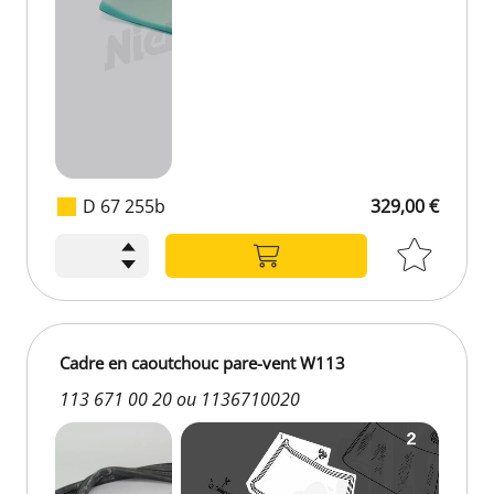
D 67 255b
329,00 €
329,00 €
Cadre en caoutchouc pare-vent W113
113 671 00 20 ou 1136710020