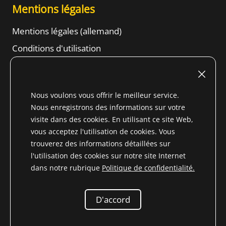
Mentions légales
Mentions légales (allemand)
Conditions d'utilisation
Droit de résiliation
Conditions générales d'affaires
Nous voulons vous offrir le meilleur service.
Informations sur la protection des données
Nous enregistrons des informations sur votre
Content
visite dans des cookies. En utilisant ce site Web,
vous acceptez l'utilisation de cookies. Vous
trouverez des informations détaillées sur
l'utilisation des cookies sur notre site Internet
dans notre rubrique
Politique de confidentialité.
* Tous les prix incluent la TVA pour le Pays non membre de
l'UE (
Changement de pays de livraison
) plus
frais
d'expédition
et les frais de livraison contre
D'accord
remboursement, sauf indication contraire
2026 Niemöller
Pièces de rechange pour les vétérans Mercedes-Benz e.K.