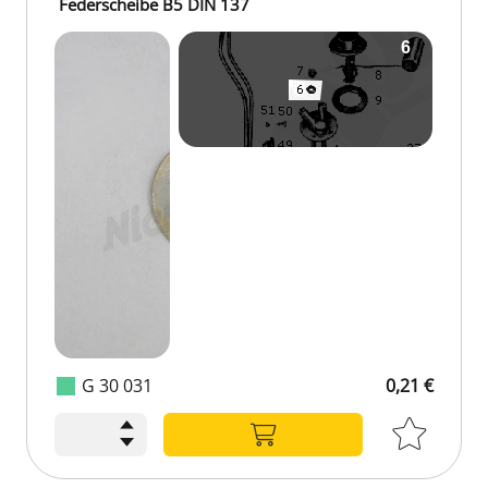
Federscheibe B5 DIN 137
G 30 031
0,21 €