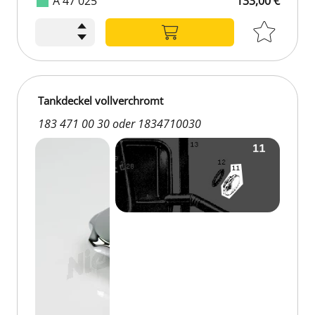
A 47 025
133,00 €
Tankdeckel vollverchromt
183 471 00 30 oder 1834710030