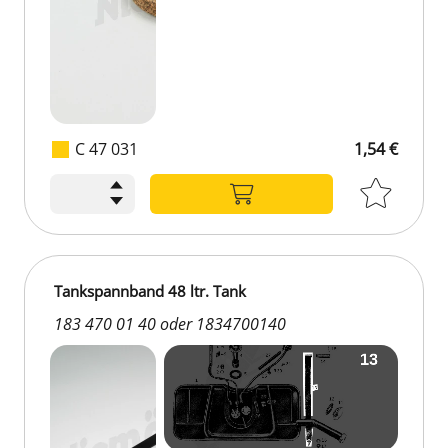
C 47 031
1,54 €
Tankspannband 48 ltr. Tank
183 470 01 40 oder 1834700140